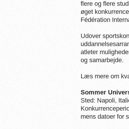
flere og flere stu
øget konkurrence
Fédération Intern
Udover sportskon
uddannelsesarran
atleter muligheder
og samarbejde.
Læs mere om kval
Sommer Univers
Sted: Napoli, Ital
Konkurrenceperiod
mens datoer for s