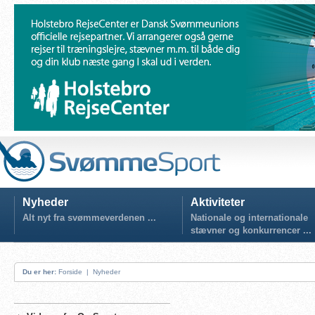
Nyheder
Aktiviteter
Alt nyt fra svømmeverdenen ...
Nationale og internationale
stævner og konkurrencer ...
Du er her:
Forside
|
Nyheder