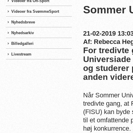
Videoer fra On-Sport
Sommer Un
Videoer fra SvømmeSport
Nyhedsbreve
21-02-2019 13:03
Nyhedsarkiv
Af: Rebecca He
Billedgalleri
For tredivt
Livestream
Universiade f
og studerer 
anden vider
Når Sommer Univer
tredivte gang, at 
(FISU) kan byde 
til et omfattende
høj konkurrence.