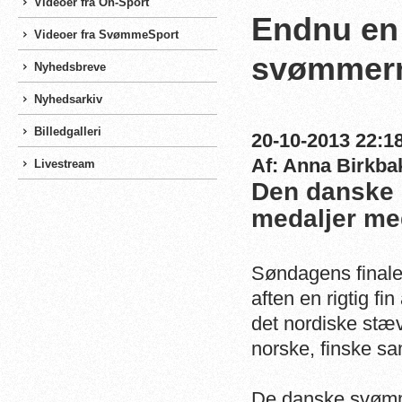
Videoer fra On-Sport
Endnu en 
Videoer fra SvømmeSport
svømmern
Nyhedsbreve
Nyhedsarkiv
Billedgalleri
20-10-2013 22:18
Af: Anna Birkba
Livestream
Den danske 
medaljer me
Søndagens finale
aften en rigtig f
det nordiske stæv
norske, finske s
De danske svømme