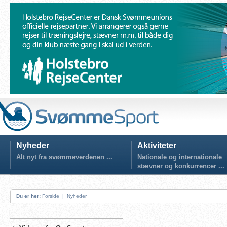
Nyheder
Aktiviteter
Alt nyt fra svømmeverdenen ...
Nationale og internationale
stævner og konkurrencer ...
Du er her:
Forside
|
Nyheder