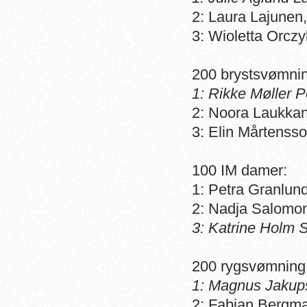
2: Laura Lajunen
3: Wioletta Orcz
200 brystsvømni
1: Rikke Møller 
2: Noora Laukkan
3: Elin Mårtenss
100 IM damer:
1: Petra Granlun
2: Nadja Salomo
3: Katrine Holm 
200 rygsvømning 
1: Magnus Jakup
2: Fabian Bergm