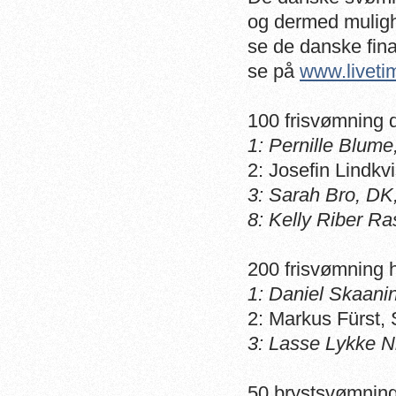
og dermed mulighe
se de danske fina
se på
www.liveti
100 frisvømning 
1: Pernille Blume
2: Josefin Lindkv
3: Sarah Bro, DK
8: Kelly Riber R
200 frisvømning h
1: Daniel Skaani
2: Markus Fürst,
3: Lasse Lykke N
50 brystsvømnin