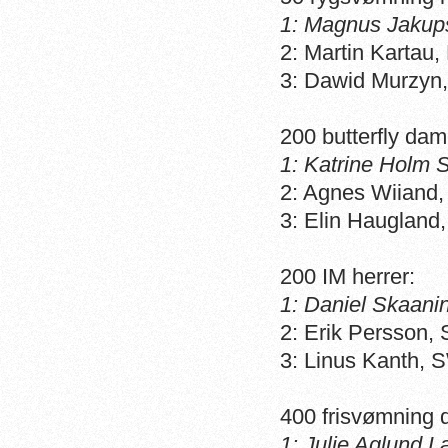
1: Magnus Jakup
2: Martin Kartau,
3: Dawid Murzyn
200 butterfly dam
1: Katrine Holm 
2: Agnes Wiiand
3: Elin Haugland
200 IM herrer:
1: Daniel Skaani
2: Erik Persson,
3: Linus Kanth, 
400 frisvømning 
1: Julie Aglund L