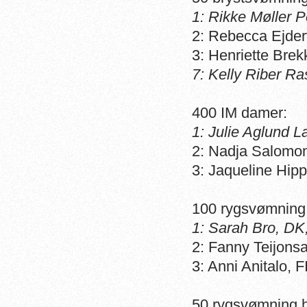
1: Rikke Møller 
2: Rebecca Ejder
3: Henriette Bre
7: Kelly Riber R
400 IM damer:
1: Julie Aglund L
2: Nadja Salomo
3: Jaqueline Hip
100 rygsvømning
1: Sarah Bro, DK
2: Fanny Teijonsa
3: Anni Anitalo, F
50 rygsvømning h