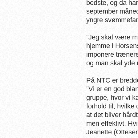
bedste, og da ha
september måned, 
yngre svømmefans
”Jeg skal være me
hjemme i Horsens.
imponere træner
og man skal yde n
På NTC er bredde
”Vi er en god bla
gruppe, hvor vi k
forhold til, hvilke
at det bliver hårdt
men effektivt. Hv
Jeanette (Ottesen