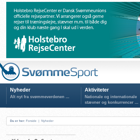
Nyheder
Aktiviteter
Alt nyt fra svømmeverdenen ...
Nationale og internationale
stævner og konkurrencer ...
Du er her:
Forside
|
Nyheder