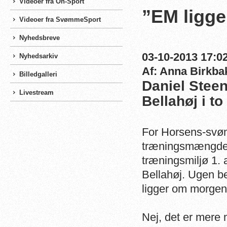
Videoer fra On-Sport
”EM ligge
Videoer fra SvømmeSport
Nyhedsbreve
03-10-2013 17:02
Nyhedsarkiv
Af: Anna Birkba
Billedgalleri
Daniel Stee
Livestream
Bellahøj i t
For Horsens-svøm
træningsmængden,
træningsmiljø 1. 
Bellahøj. Ugen be
ligger om morgen
Nej, det er mere 