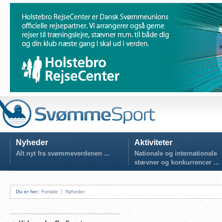
Nyheder
Aktiviteter
Alt nyt fra svømmeverdenen ...
Nationale og internationale
stævner og konkurrencer ...
Du er her:
Forside
|
Nyheder