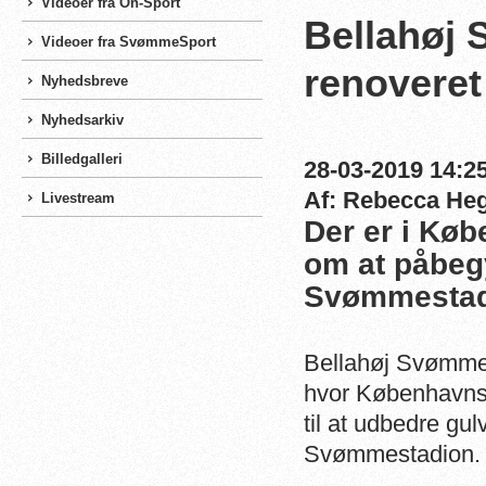
Videoer fra On-Sport
Bellahøj 
Videoer fra SvømmeSport
renoveret
Nyhedsbreve
Nyhedsarkiv
Billedgalleri
28-03-2019 14:25
Af: Rebecca He
Livestream
Der er i Kø
om at påbeg
Svømmestad
Bellahøj Svømmest
hvor Københavns 
til at udbedre gu
Svømmestadion.