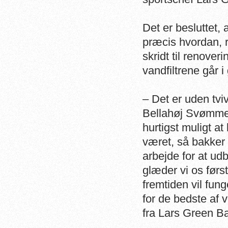
Det er besluttet, 
præcis hvordan, r
skridt til renover
vandfiltrene går 
– Det er uden tvi
Bellahøj Svømmest
hurtigst muligt a
været, så bakker 
arbejde for at ud
glæder vi os førs
fremtiden vil fu
for de bedste af 
fra Lars Green B