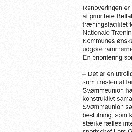
Renoveringen er ig
at prioritere Bel
træningsfacilite
Nationale Trænin
Kommunes ønske, 
udgøre rammerne 
En prioritering
– Det er en utrol
som i resten af
Svømmeunion har 
konstruktivt sa
Svømmeunion sætt
beslutning, som 
stærke fælles int
sportschef Lars 