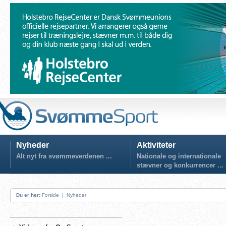
Nyheder
Aktiviteter
Alt nyt fra svømmeverdenen ...
Nationale og internationale
stævner og konkurrencer ...
Du er her:
Forside
|
Nyheder