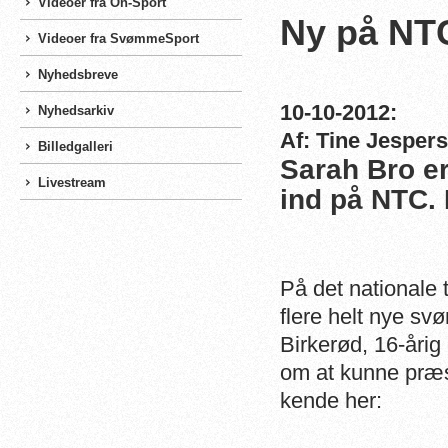
Videoer fra On-Sport
Ny på NT
Videoer fra SvømmeSport
Nyhedsbreve
10-10-2012:
Nyhedsarkiv
Af: Tine Jesper
Billedgalleri
Sarah Bro er
Livestream
ind på NTC. 
På det nationale 
flere helt nye s
Birkerød, 16-åri
om at kunne præst
kende her: