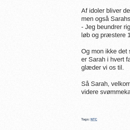
Af idoler bliver 
men også Sarahs
- Jeg beundrer ri
løb og præstere 
Og mon ikke det s
er Sarah i hvert f
glæder vi os til.
Så Sarah, velkomm
videre svømmekar
Tags:
NTC