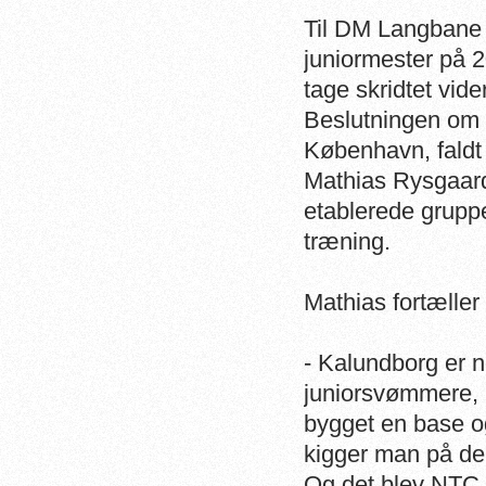
Til DM Langbane i
juniormester på 20
tage skridtet vide
Beslutningen om a
København, faldt 
Mathias Rysgaar
etablerede grupp
træning.
Mathias fortæller 
- Kalundborg er 
juniorsvømmere, 
bygget en base o
kigger man på de
Og det blev NTC 