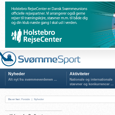
Nyheder
Aktiviteter
Alt nyt fra svømmeverdenen ...
Nationale og internationale
stævner og konkurrencer ...
Du er her:
Forside
|
Nyheder