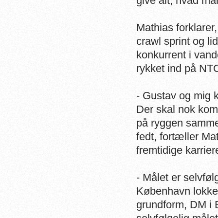
give alt, hvad ma
Mathias forklarer
crawl sprint og l
konkurrent i van
rykket ind på NT
- Gustav og mig k
Der skal nok kom
på ryggen sammen
fedt, fortæller M
fremtidige karrier
- Målet er selvføl
København lokke
grundform, DM i 