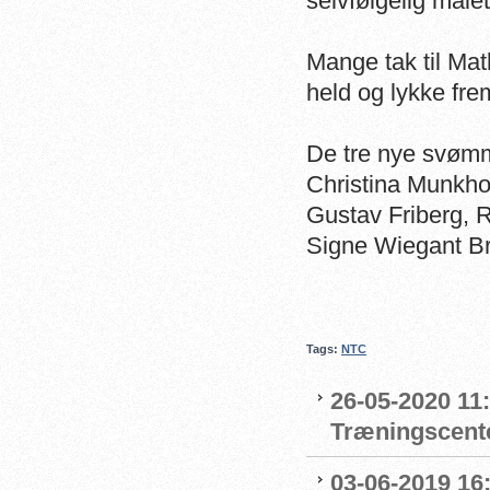
selvfølgelig målet
Mange tak til Ma
held og lykke fre
De tre nye svømm
Christina Munkh
Gustav Friberg,
Signe Wiegant B
Tags:
NTC
26-05-2020 11
Træningscente
03-06-2019 16: