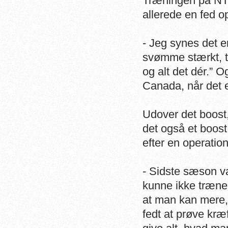
Træningen på NT
allerede en fed o
- Jeg synes det e
svømme stærkt, t
og alt det dér.” 
Canada, når det e
Udover det boost,
det også et boost
efter en operation
- Sidste sæson va
kunne ikke træne 
at man kan mere, 
fedt at prøve kr