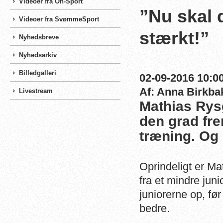
Videoer fra On-Sport
”Nu skal
Videoer fra SvømmeSport
stærkt!”
Nyhedsbreve
Nyhedsarkiv
Billedgalleri
02-09-2016 10:00
Af: Anna Birkba
Livestream
Mathias Rysg
den grad fre
træning. Og
Oprindeligt er 
fra et mindre jun
juniorerne op, fø
bedre.