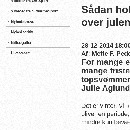
Videoer fra On-Sport
Sådan ho
Videoer fra SvømmeSport
over jule
Nyhedsbreve
Nyhedsarkiv
Billedgalleri
28-12-2014 18:00
Af: Mette F. Ped
Livestream
For mange e
mange friste
topsvømmer 
Julie Aglund
Det er vinter. Vi 
bliver en periode,
mindre kun bevæg