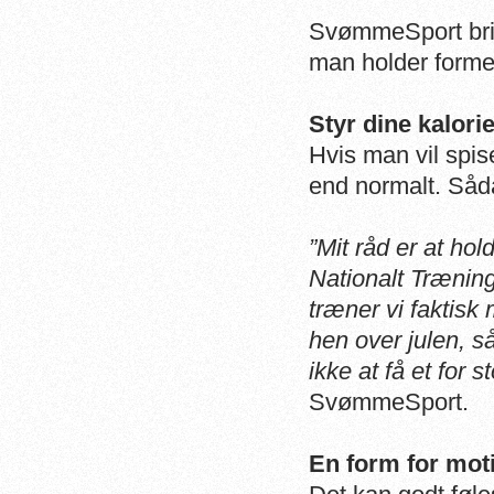
SvømmeSport brin
man holder formen
Styr dine kalori
Hvis man vil spi
end normalt. Såd
”Mit råd er at ho
Nationalt Træning
træner vi faktisk
hen over julen, så
ikke at få et for 
SvømmeSport.
En form for mot