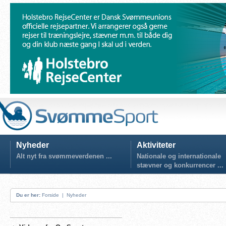
Nyheder
Aktiviteter
Alt nyt fra svømmeverdenen ...
Nationale og internationale
stævner og konkurrencer ...
Du er her:
Forside
|
Nyheder