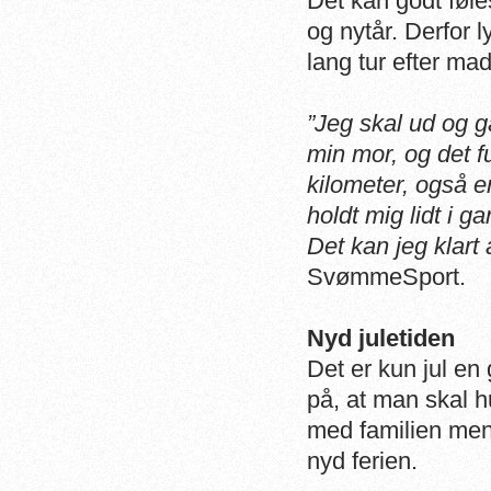
Det kan godt føles
og nytår. Derfor 
lang tur efter ma
”Jeg skal ud og g
min mor, og det f
kilometer, også e
holdt mig lidt i g
Det kan jeg klart
SvømmeSport.
Nyd juletiden
Det er kun jul en
på, at man skal 
med familien men
nyd ferien.