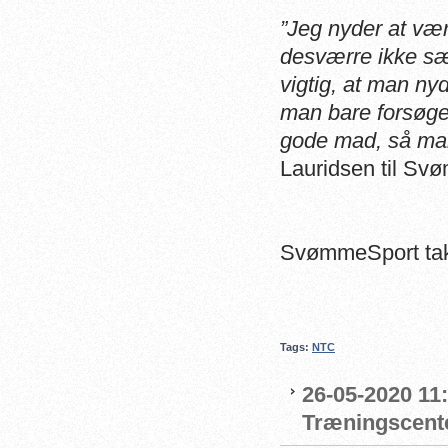
”Jeg nyder at vær
desværre ikke sær
vigtig, at man nyd
man bare forsøge
gode mad, så man
Lauridsen til Sv
SvømmeSport takk
Tags:
NTC
26-05-2020 11
Træningscente