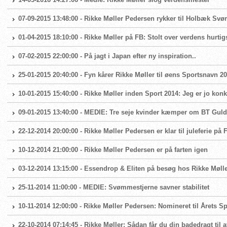
07-09-2015 13:48:00 - Rikke Møller Pedersen rykker til Holbæk S
01-04-2015 18:10:00 - Rikke Møller på FB: Stolt over verdens hurtigst
07-02-2015 22:00:00 - På jagt i Japan efter ny inspiration..
25-01-2015 20:40:00 - Fyn kårer Rikke Møller til øens Sportsnavn 2
10-01-2015 15:40:00 - Rikke Møller inden Sport 2014: Jeg er jo k
09-01-2015 13:40:00 - MEDIE: Tre seje kvinder kæmper om BT Guld
22-12-2014 20:00:00 - Rikke Møller Pedersen er klar til juleferie på 
10-12-2014 21:00:00 - Rikke Møller Pedersen er på farten igen
03-12-2014 13:15:00 - Essendrop & Eliten på besøg hos Rikke Møll
25-11-2014 11:00:00 - MEDIE: Svømmestjerne savner stabilitet
10-11-2014 12:00:00 - Rikke Møller Pedersen: Nomineret til Årets S
22-10-2014 07:14:45 - Rikke Møller: Sådan får du din badedragt til 