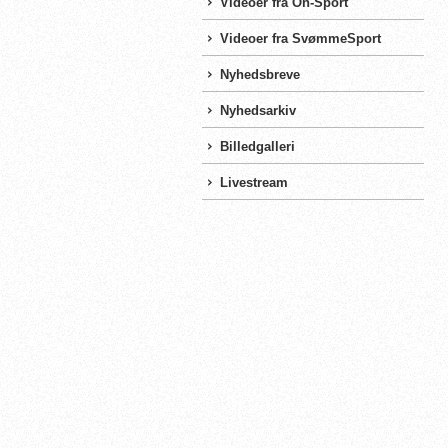
Videoer fra On-Sport
Videoer fra SvømmeSport
Nyhedsbreve
Nyhedsarkiv
Billedgalleri
Livestream