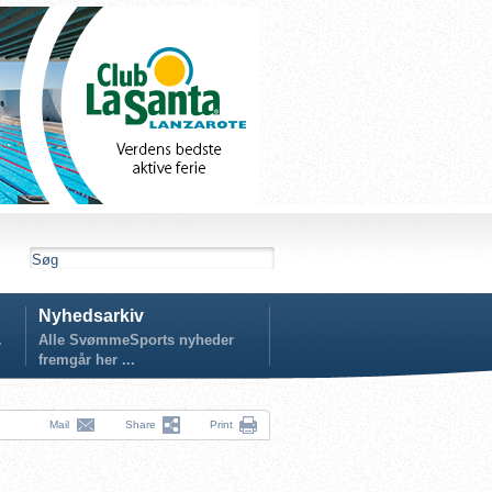
Nyhedsarkiv
.
Alle SvømmeSports nyheder
fremgår her ...
Mail
Share
Print