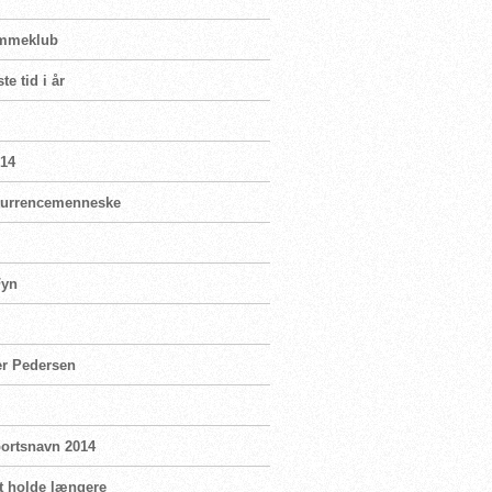
vømmeklub
e tid i år
014
onkurrencemenneske
Fyn
er Pedersen
portsnavn 2014
at holde længere