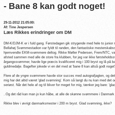
- Bane 8 kan godt noget!
29-11-2012 21:05:00:
Af: Tine Jespersen
Læs Rikkes erindringer om DM
DM-K/DJM-K er i fuld gang. Førstedagen gik strygende med hele to junior r
Bellahøj Svømmestadion var fyldt til randen, den fantastiske mesterskabss
hjemvendte EKM-svømmere deltog. Rikke Møller Pedersen, Frem/NTC, var e
afsted sammen med alle de store fra klubben, for jeg var ikke førsteholds
årgangssvømmer, havde lige præcis kvalificeret mig i 100 bryst og lå på 
guldmedalje. Bagefter jokede vi en del med at 'bane 8 kan altså godt noget
Flere af de yngre svømmere havde stor succes med autografjagten, og det s
mig har det altid været 'glad svømning'. Kom så langt du nu kan med det og 
seriøst. Når det hele af og til bliver for meget for mig, tænker jeg bare: '
..Og det råd kan man jo kun håbe, at alle de skønne svømmere i Danmark ta
Rikke blev i øvrigt danmarksmester i 200 m bryst. Glad svømning, ikke?