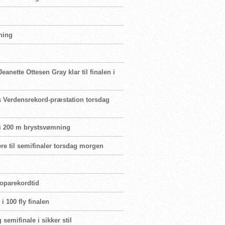
ning
eanette Ottesen Gray klar til finalen i
ns Verdensrekord-præstation torsdag
 i 200 m brystsvømning
re til semifinaler torsdag morgen
roparekordtid
i 100 fly finalen
 semifinale i sikker stil