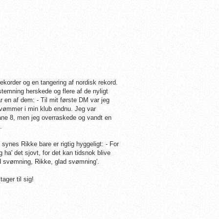
ekorder og en tangering af nordisk rekord.
temning herskede og flere af de nyligt
n af dem: - Til mit første DM var jeg
svømmer i min klub endnu. Jeg var
bane 8, men jeg overraskede og vandt en
'.
ynes Rikke bare er rigtig hyggeligt: - For
ha' det sjovt, for det kan tidsnok blive
glad svømning, Rikke, glad svømning'.
ger til sig!