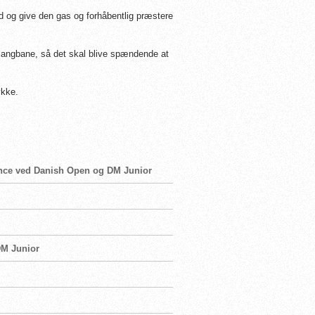
d og give den gas og forhåbentlig præstere
langbane, så det skal blive spændende at
ykke.
rence ved Danish Open og DM Junior
DM Junior