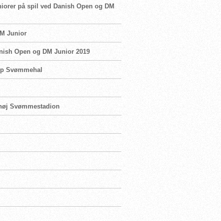
juniorer på spil ved Danish Open og DM
DM Junior
Danish Open og DM Junior 2019
trup Svømmehal
lahøj Svømmestadion