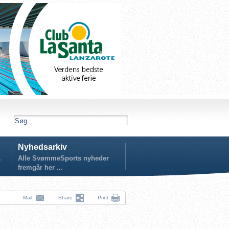
Nyhedsarkiv
.
Alle SvømmeSports nyheder
fremgår her ...
Mail
Share
Print