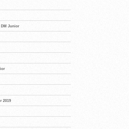
g DM Junior
ior
r 2019