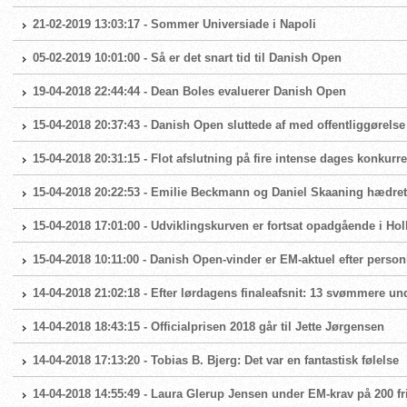
21-02-2019 13:03:17 - Sommer Universiade i Napoli
05-02-2019 10:01:00 - Så er det snart tid til Danish Open
19-04-2018 22:44:44 - Dean Boles evaluerer Danish Open
15-04-2018 20:37:43 - Danish Open sluttede af med offentliggørels
15-04-2018 20:31:15 - Flot afslutning på fire intense dages konku
15-04-2018 20:22:53 - Emilie Beckmann og Daniel Skaaning hædre
15-04-2018 17:01:00 - Udviklingskurven er fortsat opadgående i 
15-04-2018 10:11:00 - Danish Open-vinder er EM-aktuel efter person
14-04-2018 21:02:18 - Efter lørdagens finaleafsnit: 13 svømmere un
14-04-2018 18:43:15 - Officialprisen 2018 går til Jette Jørgensen
14-04-2018 17:13:20 - Tobias B. Bjerg: Det var en fantastisk følelse
14-04-2018 14:55:49 - Laura Glerup Jensen under EM-krav på 200 fr