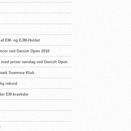
e af EM- og EJM-Holdet
rrencer ved Danish Open 2018
t med priser søndag ved Danish Open
Holbæk Svømme Klub
lig rekord
der EM-kravtider
i