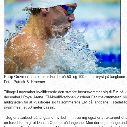
Philip Greve er dansk rekordholder på 50- og 100 meter bryst på langbane.
Foto: Patrick B. Kraemer.
Tilbage i november kvalificerede den stærke brystsvømmer sig til EM på ko
december i Royal Arena. EM-kvalifikationen vurderer Farumsvømmeren ikke h
muligheden for at kvalificere sig til sommerens EM på langbane. I stedet 
svømmes i et 50 meter bassin.
- Jeg er stærkest på langbane, hvilket min træning også er struktureret e
en fordel for mig, at Danish Open er på langbane. Men der er jo mange an