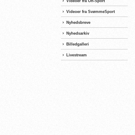
Videoer fra On-Sport
Videoer fra SvømmeSport
Nyhedsbreve
Nyhedsarkiv
Billedgalleri
Livestream