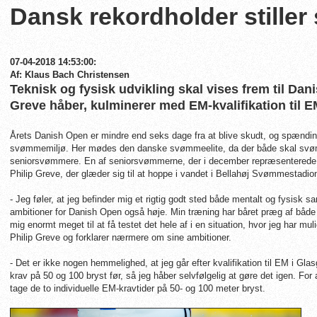
Dansk rekordholder stiller s
07-04-2018 14:53:00:
Af: Klaus Bach Christensen
Teknisk og fysisk udvikling skal vises frem til Dani
Greve håber, kulminerer med EM-kvalifikation til 
Årets Danish Open er mindre end seks dage fra at blive skudt, og spændin
svømmemiljø. Her mødes den danske svømmeelite, da der både skal svømm
seniorsvømmere. En af seniorsvømmerne, der i december repræsenterede
Philip Greve, der glæder sig til at hoppe i vandet i Bellahøj Svømmestadio
- Jeg føler, at jeg befinder mig et rigtig godt sted både mentalt og fysisk s
ambitioner for Danish Open også høje. Min træning har båret præg af både 
mig enormt meget til at få testet det hele af i en situation, hvor jeg har mu
Philip Greve og forklarer nærmere om sine ambitioner.
- Det er ikke nogen hemmelighed, at jeg går efter kvalifikation til EM i 
krav på 50 og 100 bryst før, så jeg håber selvfølgelig at gøre det igen. For 
tage de to individuelle EM-kravtider på 50- og 100 meter bryst.