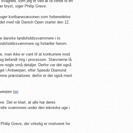
svaghed, som jeg er ved at få vendt til en
r bryst, siger Philip Greve.
bruger kortbanesæsonen som forberedelse
ejdet med når Danish Open starter den 12.
af de danske landsholdssvømmere i to
 landsholdssvømmere og fortæller herom.
 man ikke er vant til at konkurrere mod.
jeg befandt mig i processen. Stævnerne lå
re nogle små detaljer. Derfor var det også
ægget i Antwerpen, efter Speedo Diamond
ine præstationer, derfor er det også mest
ntwerpen
her
.
. Det er klart, at alle har deres
e andre svømmere under den tekniske uge i
lip Greve, der virkelig er motiveret for