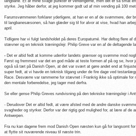
langbane. Et af mine svage punkter er vendingerne, men det er så småt en 
styrke. Jeg håber derfor, at jeg kommer godt ud af min vending på 100 mete
Farumsvømmeren forklarer yderligere, at han er en af de svømmere, der 
til langbanesæsonen, så han glæder sig til for alvor at vise, hvad han arb
april.
Tidligere har vi fulgt landsholdet på deres Europaturné. Har deltog flere 
stævner og en teknisk træningslejr. Philip Greve var en af de deltagende
-
Det er altid fedt at komme udenfor landets grænser og svømme mod nogle,
Først og fremmest var det en god måde at teste formen af på og se, hvor 
også så tæt på Danish Open, at det var svært at gøre andet end at finjuste
super fedt, at vi havde en teknisk tilgang under de fire dage ved testanl
Race. Desværre var rammerne for stævnet i Frankrig ikke så optimale for m
den mentale forberedelse, jeg tager med derfra.
Se eller gense Philip Greves rundvisning på den tekniske træningslejr i A
- Derudover Det er altid fedt, at være afsted med de andre danske svømmere
svagheder og styrker. Derfor var der rigtig god mulighed for, at lære af d
Antwerpen.
Fra nu kan dagene frem mod Danish Open næsten kun gå for langsomt for Phi
at flytte sit nuværende niveau til næste trin.