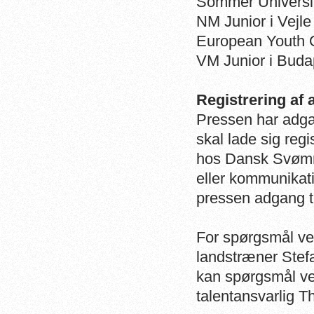
Sommer Universiad
NM Junior i Vejle
European Youth O
VM Junior i Buda
Registrering af
Pressen har adga
skal lade sig reg
hos Dansk Svømm
eller kommunikat
pressen adgang t
For spørgsmål ve
landstræner Ste
kan spørgsmål ved
talentansvarlig