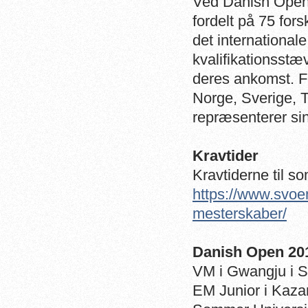
Ved Danish Open 
fordelt på 75 for
det internationa
kvalifikationsstæ
deres ankomst. 
Norge, Sverige, 
repræsenterer sin
Kravtider
Kravtiderne til s
https://www.svoe
mesterskaber/
Danish Open 2019
VM i Gwangju i 
EM Junior i Kaza