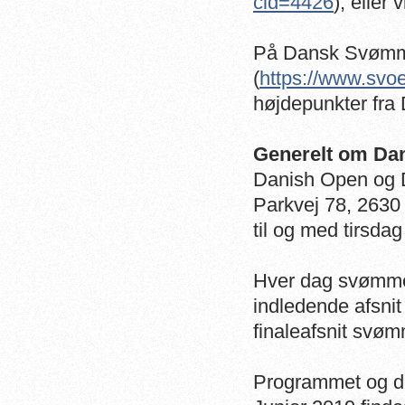
cid=4426
), eller
På Dansk Svømm
(
https://www.svo
højdepunkter fra
Generelt om Da
Danish Open og 
Parkvej 78, 2630 
til og med tirsdag
Hver dag svømmes
indledende afsni
finaleafsnit svø
Programmet og de