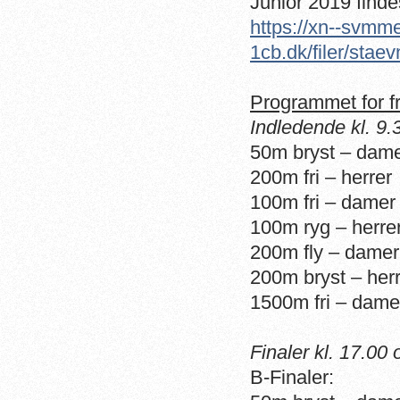
Junior 2019 finde
https://xn--svmme
1cb.dk/filer/sta
Programmet for fr
Indledende kl. 9.
50m bryst – dam
200m fri – herrer
100m fri – damer
100m ryg – herre
200m fly – damer
200m bryst – her
1500m fri – dame
Finaler kl. 17.00
B-Finaler: