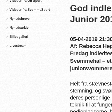
Videoer fra On-Sport
God indl
Videoer fra SvømmeSport
Junior 20
Nyhedsbreve
Nyhedsarkiv
Billedgalleri
05-04-2019 21:30
Af: Rebecca He
Livestream
Fredag indledte
Svømmehal – et 
juniorsvømmere
Helt fra stævnest
stemning, og svø
deres personlige 
teknik til at fung
podiepladserne, hv