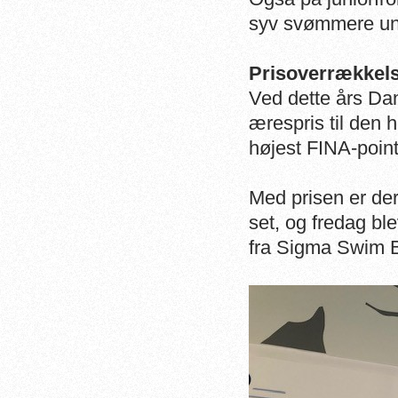
syv svømmere unde
Prisoverrækkels
Ved dette års Dan
ærespris til de
højest FINA-poin
Med prisen er de
set, og fredag bl
fra Sigma Swim B