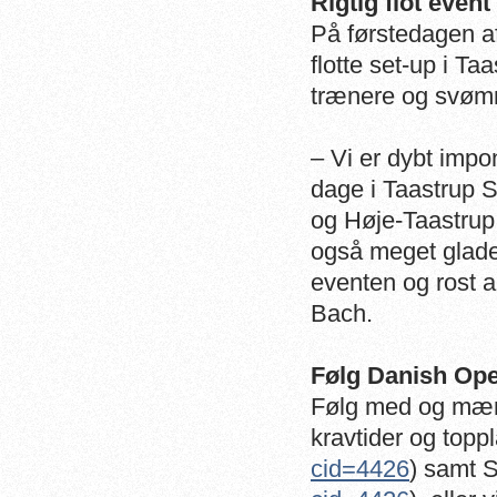
Rigtig flot eve
På førstedagen a
flotte set-up i T
trænere og svøm
– Vi er dybt impo
dage i Taastrup
og Høje-Taastru
også meget glade 
eventen og rost a
Bach.
Følg Danish Ope
Følg med og mær
kravtider og toppl
cid=4426
) samt S