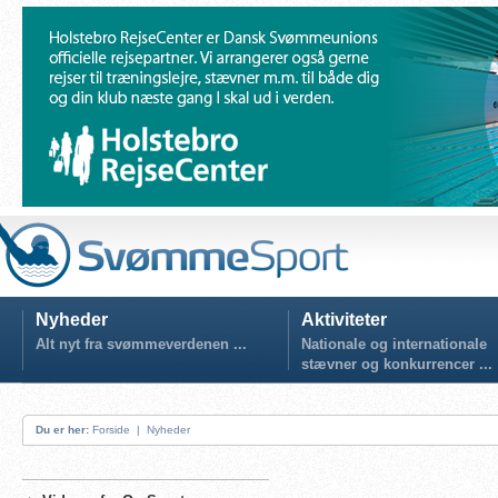
Nyheder
Aktiviteter
Alt nyt fra svømmeverdenen ...
Nationale og internationale
stævner og konkurrencer ...
Du er her:
Forside
|
Nyheder