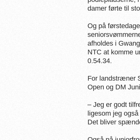
damer førte til sto
Og på førstedagen
seniorsvømmerne
afholdes i
Gwangju
NTC at komme und
0.54.34.
For landstræner 
Open og DM Juni
– Jeg er godt til
ligesom jeg også
Det bliver spænd
Også på juniorfro