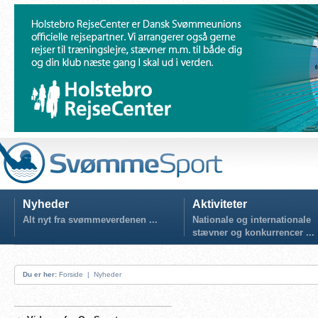
Nyheder
Aktiviteter
Alt nyt fra svømmeverdenen ...
Nationale og internationale
stævner og konkurrencer ...
Du er her:
Forside
|
Nyheder