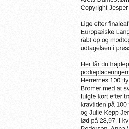
Copyright Jespe
Lige efter finalea
Europæiske Lang
råbt op og modto
udtagelsen i pr
Her får du højdep
podieplaceringer
Herrernes 100 fly 
Bromer med at s
fulgte kort efter
kravtiden på 100 
og Julie Kepp Je
lød på 28,97.
I k
Pedersen, Anna 