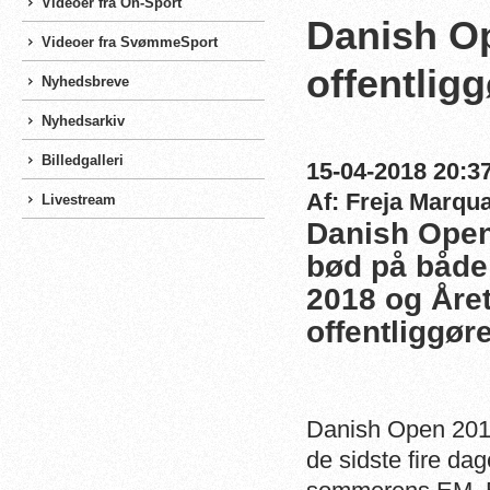
Videoer fra On-Sport
Danish Op
Videoer fra SvømmeSport
offentlig
Nyhedsbreve
Nyhedsarkiv
Billedgalleri
15-04-2018 20:37
Af: Freja Marqu
Livestream
Danish Open 
bød på både
2018 og Åre
offentliggør
Danish Open 201
de sidste fire dag