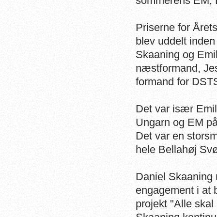
sommerens EM,
Priserne for År
blev uddelt inden
Skaaning og Emi
næstformand, J
formand for DSTS
Det var især Emi
Ungarn og EM på
Det var en stors
hele Bellahøj S
Daniel Skaaning m
engagement i at 
projekt "Alle sk