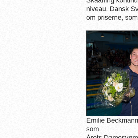
Skaaning kontinuer
niveau.
Dansk Sv
om priserne, so
Emilie Beckmann 
som
Årets Damesvøm