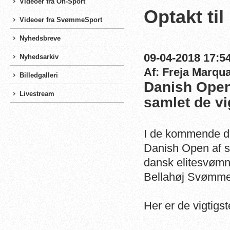
Videoer fra On-Sport
Optakt ti
Videoer fra SvømmeSport
Nyhedsbreve
09-04-2018 17:54
Nyhedsarkiv
Af: Freja Marqu
Billedgalleri
Danish Open 
Livestream
samlet de vi
I de kommende da
Danish Open af st
dansk elitesvømni
Bellahøj Svømme
Her er de vigtigst