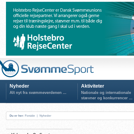
Nyheder
Aktiviteter
Alt nyt fra svømmeverdenen ...
Nationale og internationale
stævner og konkurrencer ...
Du er her:
Forside
|
Nyheder