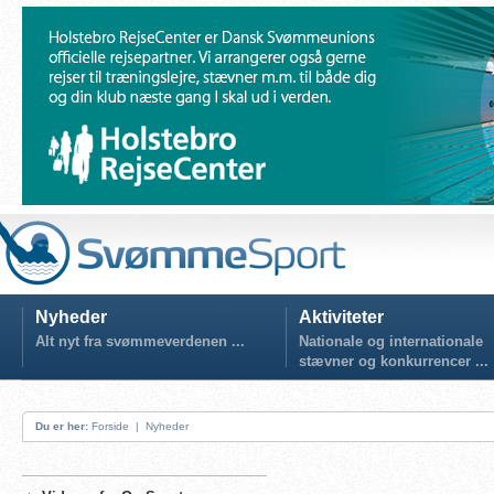
Nyheder
Aktiviteter
Alt nyt fra svømmeverdenen ...
Nationale og internationale
stævner og konkurrencer ...
Du er her:
Forside
|
Nyheder