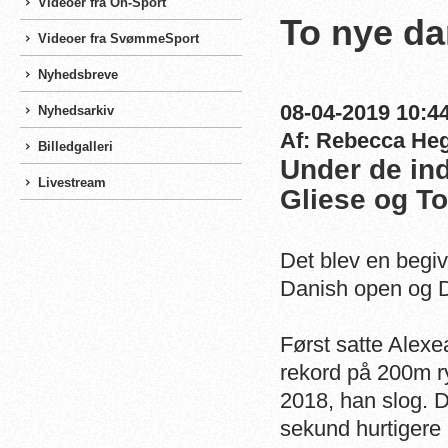
Videoer fra On-Sport
To nye da
Videoer fra SvømmeSport
Nyhedsbreve
08-04-2019 10:44
Nyhedsarkiv
Af: Rebecca He
Billedgalleri
Under de ind
Livestream
Gliese og To
Det blev en begi
Danish open og 
Først satte Alex
rekord på 200m r
2018, han slog. D
sekund hurtigere