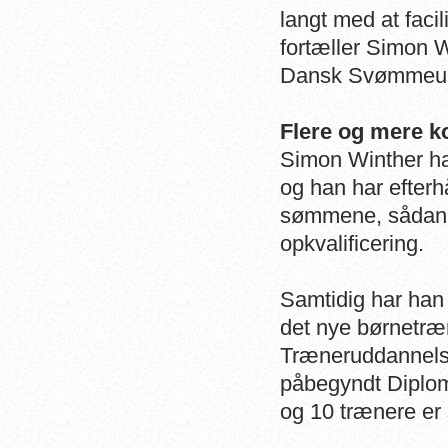
langt med at facil
fortæller Simon 
Dansk Svømmeun
Flere og mere k
Simon Winther har
og han har efter
sømmene, sådan 
opkvalificering.
Samtidig har han 
det nye børnetræ
Træneruddannelse
påbegyndt Diplo
og 10 trænere er 