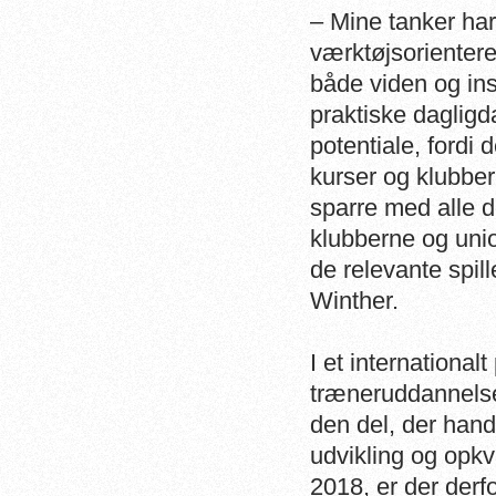
– Mine tanker ha
værktøjsorientere
både viden og insp
praktiske dagligd
potentiale, ford
kurser og klubber 
sparre med alle d
klubberne og unio
de relevante spill
Winther.
I et international
træneruddannelses
den del, der han
udvikling og opkva
2018, er der derfo