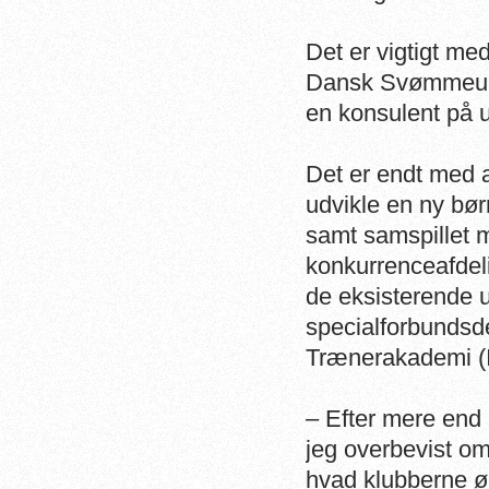
Det er vigtigt me
Dansk Svømmeunio
en konsulent på 
Det er endt med a
udvikle en ny bø
samt samspillet m
konkurrenceafdeli
de eksisterende
specialforbundsd
Trænerakademi (I
– Efter mere end
jeg overbevist om
hvad klubberne øn