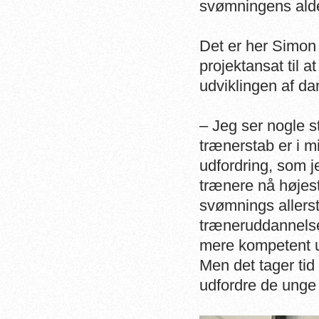
svømningens alde
Det er her Simon 
projektansat til a
udviklingen af d
– Jeg ser nogle 
trænerstab er i m
udfordring, som je
trænere nå højest
svømnings allerst
træneruddannelsen
mere kompetent ud
Men det tager tid 
udfordre de unge