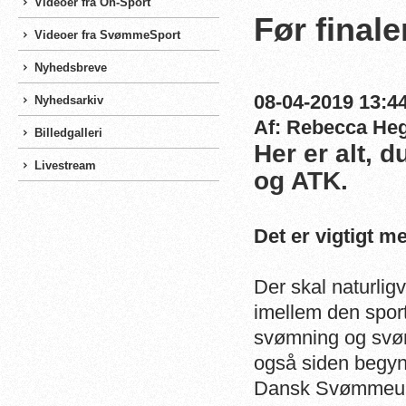
Videoer fra On-Sport
Før finale
Videoer fra SvømmeSport
Nyhedsbreve
08-04-2019 13:44
Nyhedsarkiv
Af: Rebecca He
Billedgalleri
Her er alt, 
Livestream
og ATK.
Det er vigtigt 
Der skal naturli
imellem den sport
svømning og svøm
også siden begyn
Dansk Svømmeuni