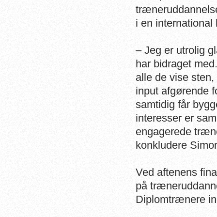
træneruddannelses
i en international
– Jeg er utrolig 
har bidraget med. 
alle de vise sten,
input afgørende fo
samtidig får bygg
interesser er sa
engagerede træner
konkludere Simon
Ved aftenens final
på træneruddanne
Diplomtrænere in