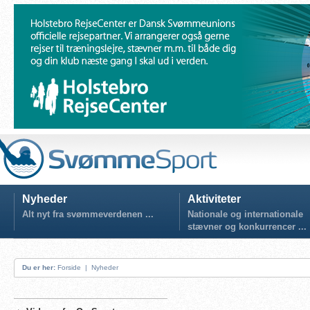
Nyheder
Aktiviteter
Alt nyt fra svømmeverdenen ...
Nationale og internationale
stævner og konkurrencer ...
Du er her:
Forside
|
Nyheder