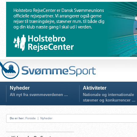
Nyheder
Aktiviteter
Alt nyt fra svømmeverdenen ...
Nationale og internationale
stævner og konkurrencer ...
Du er her:
Forside
|
Nyheder