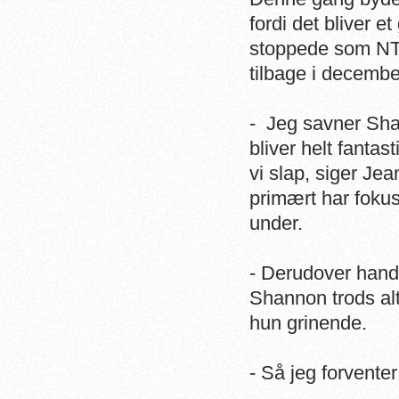
fordi det bliver 
stoppede som NTC-
tilbage i decembe
- Jeg savner Sha
bliver helt fantas
vi slap, siger Je
primært har foku
under.
- Derudover handl
Shannon trods alt
hun grinende.
- Så jeg forvente