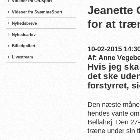
Videoer fra On-Sport
Jeanette O
Videoer fra SvømmeSport
for at træ
Nyhedsbreve
Nyhedsarkiv
Billedgalleri
10-02-2015 14:30
Af: Anne Vegeb
Livestream
Hvis jeg ska
det ske uden
forstyrret,
Den næste måned v
hendes vante omg
Bellahøj. Den 27-å
træne under sin 