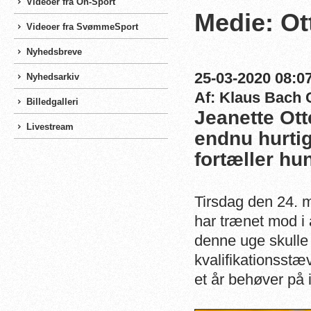
Videoer fra On-Sport
Medie: Ot
Videoer fra SvømmeSport
Nyhedsbreve
25-03-2020 08:07
Nyhedsarkiv
Af: Klaus Bach 
Billedgalleri
Jeanette Ot
Livestream
endnu hurtige
fortæller hun
Tirsdag den 24. 
har trænet mod i 
denne uge skulle
kvalifikationsst
et år behøver på