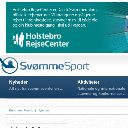
Nyheder
Aktiviteter
Alt nyt fra svømmeverdenen ...
Nationale og internationale
stævner og konkurrencer ...
Du er her:
Forside
|
Nyheder