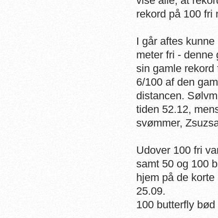
vise alle, at rek
rekord på 100 fri
I går aftes kunn
meter fri - denne
sin gamle rekord
6/100 af den gam
distancen. Sølvm
tiden 52.12, men
svømmer, Zsuzsan
Udover 100 fri va
samt 50 og 100 bu
hjem på de korte d
25.09.
100 butterfly bød