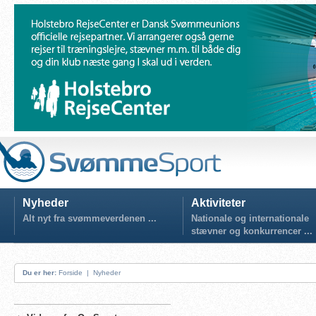
Nyheder
Aktiviteter
Alt nyt fra svømmeverdenen ...
Nationale og internationale
stævner og konkurrencer ...
Du er her:
Forside
|
Nyheder