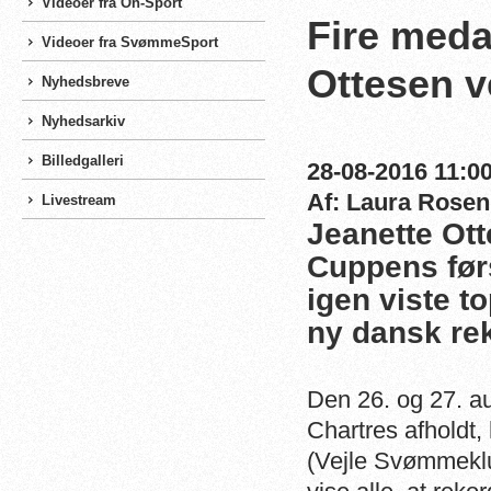
Videoer fra On-Sport
Fire meda
Videoer fra SvømmeSport
Ottesen 
Nyhedsbreve
Nyhedsarkiv
Billedgalleri
28-08-2016 11:00
Af: Laura Rosen
Livestream
Jeanette Ott
Cuppens førs
igen viste t
ny dansk re
Den 26. og 27. au
Chartres afholdt
(Vejle Svømmeklu