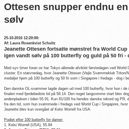
Ottesen snupper endnu en
sølv
25-10-2016 12:20:00:
Af: Laura Rosenkvist Schultz
Jeanette Ottesen fortsatte mønstret fra World Cup 
igen vandt sølv på 100 butterfly og guld på 50 fri 
Med syv timer foran os har Tokyo allerede afviklet førstedagen ved World 
cluster. En stævnedag, hvor Jeanette Ottesen (Vejle Svømmeklub Trito
medaljer hjem på 100 butterfly og 50 fri som i Singapore i fredags - dog i be
Den danske OL-svømmer lagde dagen ud med 100 butterfly, hvor hun i de 
finalen med fjerdebedste tid på 58.14. Den noget langsomme start blev dog
andenpladsen i tiden 55.91. Kun 81/100 fra hendes danske rekord og PR, d
fra den tid, som hun svømmede i fredags ved World Cup i Singapore, hvor
Jeanette blev kun overgået af Kelsi Worrell fra USA.
Podiet efter 100 butterfly for damer:
1. Kelsi Worrell (USA), 55.84