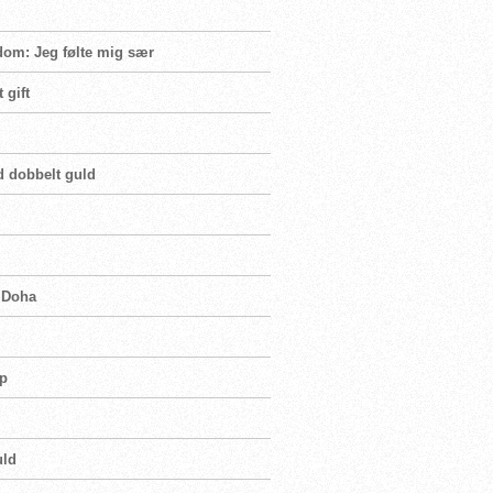
dom: Jeg følte mig sær
 gift
d dobbelt guld
i Doha
up
uld