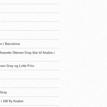
en i Barcelona
eanette Ottesen Gray klar til finalen i
esen Gray og Lotte Friis
 Gray
i 100 fly finalen