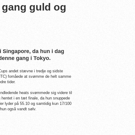
 gang guld og
i Singapore, da hun i dag
- denne gang i Tokyo.
Cups andet stævne i tredje og sidste
n/NTC) fomåede at svømme de helt samme
dre tider.
indledende heats svømmede sig videre til
 hentet i en tæt finale, da hun snuppede
er lyder på 55.10 og samtidig kun 17/100
 hun også vandt sølv.