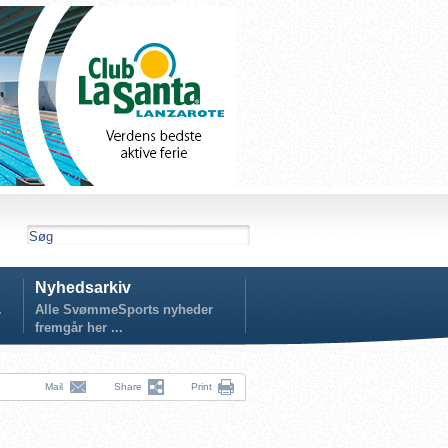
Nyhedsarkiv
.
Alle SvømmeSports nyheder
fremgår her ...
Mail
Share
Print