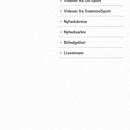
Videoer fra On-Sport
Videoer fra SvømmeSport
Nyhedsbreve
Nyhedsarkiv
Billedgalleri
Livestream