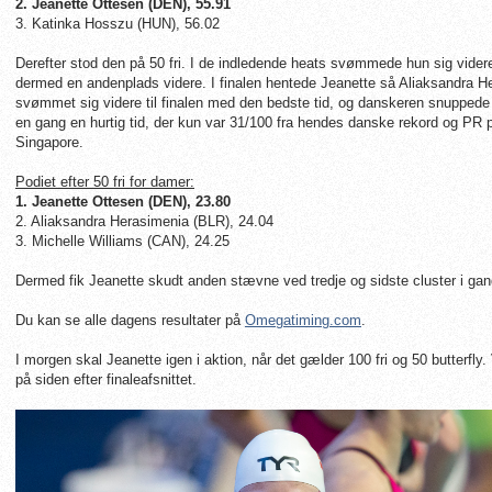
2. Jeanette Ottesen (DEN), 55.91
3. Katinka Hosszu (HUN), 56.02
Derefter stod den på 50 fri. I de indledende heats svømmede hun sig videre 
dermed en andenplads videre. I finalen hentede Jeanette så Aliaksandra H
svømmet sig videre til finalen med den bedste tid, og danskeren snuppede
en gang en hurtig tid, der kun var 31/100 fra hendes danske rekord og PR p
Singapore.
Podiet efter 50 fri for damer:
1. Jeanette Ottesen (DEN), 23.80
2. Aliaksandra Herasimenia (BLR), 24.04
3. Michelle Williams (CAN), 24.25
Dermed fik Jeanette skudt anden stævne ved tredje og sidste cluster i gan
Du kan se alle dagens resultater på
Omegatiming.com
.
I morgen skal Jeanette igen i aktion, når det gælder 100 fri og 50 butterfly. 
på siden efter finaleafsnittet.