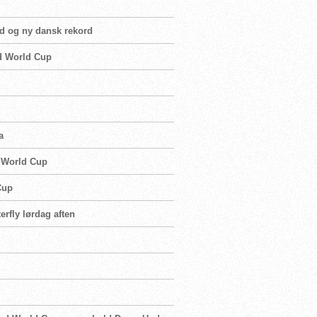
ld og ny dansk rekord
ed World Cup
a
d World Cup
Cup
terfly lørdag aften