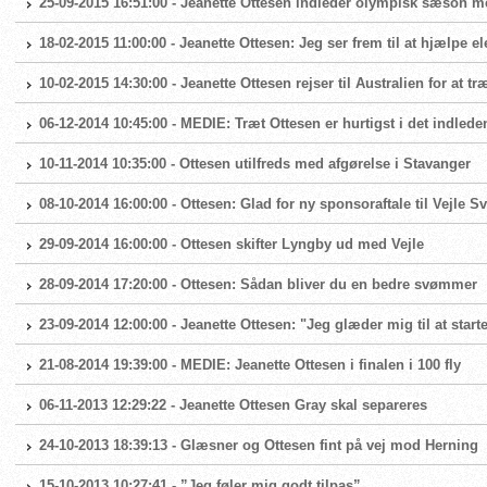
25-09-2015 16:51:00 - Jeanette Ottesen indleder olympisk sæson
18-02-2015 11:00:00 - Jeanette Ottesen: Jeg ser frem til at hjælpe e
10-02-2015 14:30:00 - Jeanette Ottesen rejser til Australien for at t
06-12-2014 10:45:00 - MEDIE: Træt Ottesen er hurtigst i det indlede
10-11-2014 10:35:00 - Ottesen utilfreds med afgørelse i Stavanger
08-10-2014 16:00:00 - Ottesen: Glad for ny sponsoraftale til Vejle
29-09-2014 16:00:00 - Ottesen skifter Lyngby ud med Vejle
28-09-2014 17:20:00 - Ottesen: Sådan bliver du en bedre svømmer
23-09-2014 12:00:00 - Jeanette Ottesen: "Jeg glæder mig til at star
21-08-2014 19:39:00 - MEDIE: Jeanette Ottesen i finalen i 100 fly
06-11-2013 12:29:22 - Jeanette Ottesen Gray skal separeres
24-10-2013 18:39:13 - Glæsner og Ottesen fint på vej mod Herning
15-10-2013 10:27:41 - ”Jeg føler mig godt tilpas”