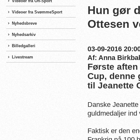
Videoer fra On-Sport
Hun gør de
Videoer fra SvømmeSport
Ottesen 
Nyhedsbreve
Nyhedsarkiv
Billedgalleri
03-09-2016 20:00
Af: Anna Birkba
Livestream
Første aften
Cup, denne 
til Jeanette 
Danske Jeanette 
guldmedaljer ind
Faktisk er den en
Frankrig på 100 bu