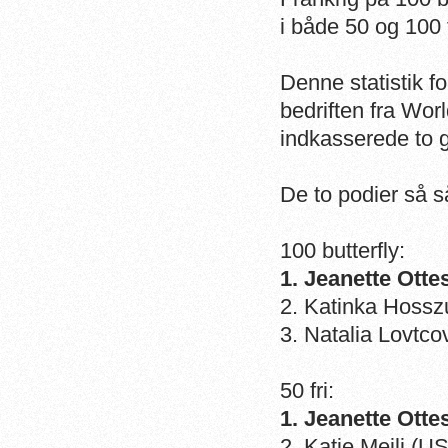
i både 50 og 100 f
Denne statistik fo
bedriften fra Wor
indkasserede to g
De to podier så s
100 butterfly:
1. Jeanette Otte
2. Katinka Hossz
3. Natalia Lovtco
50 fri:
1. Jeanette Otte
2. Katie Meili (U