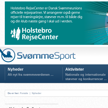
Nyheder
Aktiviteter
Alt nyt fra svømmeverdenen ...
Nationale og internationale
stævner og konkurrencer ...
Du er her:
Forside
|
Nyheder