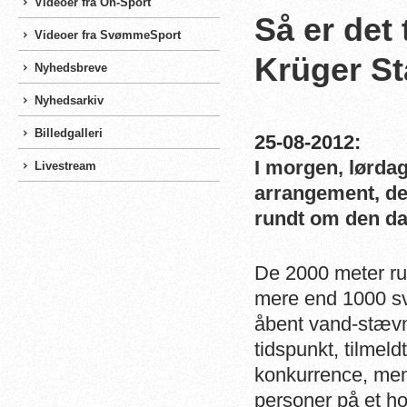
Videoer fra On-Sport
Så er det
Videoer fra SvømmeSport
Krüger St
Nyhedsbreve
Nyhedsarkiv
Billedgalleri
25-08-2012:
I morgen, lørdag,
Livestream
arrangement, de
rundt om den da
De 2000 meter ru
mere end 1000 s
åbent vand-stævn
tidspunkt, tilmel
konkurrence, mens
personer på et h