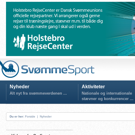
Nyheder
Aktiviteter
Alt nyt fra svømmeverdenen ...
Nationale og internationale
stævner og konkurrencer ...
Du er her:
Forside
|
Nyheder