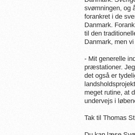
svømningen, og å
forankret i de sve
Danmark. Forank
til den tradition
Danmark, men vi m
- Mit generelle i
præstationer. Jeg
det også er tydel
landsholdsprojekt
meget rutine, at 
undervejs i løben
Tak til Thomas St
Du kan læse Svø