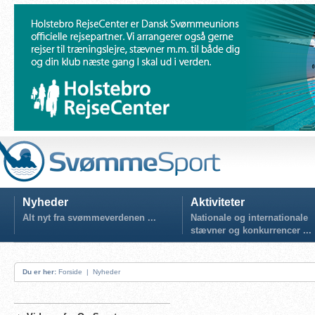
Nyheder
Aktiviteter
Alt nyt fra svømmeverdenen ...
Nationale og internationale
stævner og konkurrencer ...
Du er her:
Forside
|
Nyheder