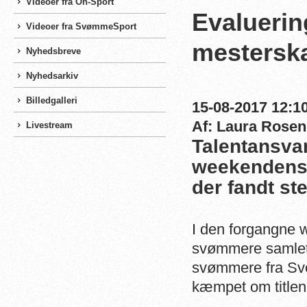
Videoer fra On-Sport
Evaluerin
Videoer fra SvømmeSport
mesterska
Nyhedsbreve
Nyhedsarkiv
Billedgalleri
15-08-2017 12:10
Af: Laura Rosen
Livestream
Talentansva
weekendens 
der fandt ste
I den forgangne 
svømmere samlet t
svømmere fra Sver
kæmpet om titlen 