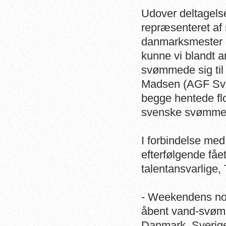
Udover deltagels
repræsenteret af
danmarksmester 
kunne vi blandt 
svømmede sig til
Madsen (AGF Svø
begge hentede fl
svenske svømme
I forbindelse me
efterfølgende få
talentansvarlige,
- Weekendens nord
åbent vand-svømn
Danmark. Sverige 