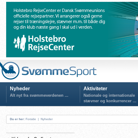
Nyheder
Aktiviteter
Alt nyt fra svømmeverdenen ...
Nationale og internationale
stævner og konkurrencer ...
Du er her:
Forside
|
Nyheder