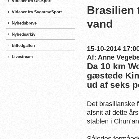
Videoer fra On-Sport
Brasilien 
Videoer fra SvømmeSport
vand
Nyhedsbreve
Nyhedsarkiv
Billedgalleri
15-10-2014 17:00
Af: Anne Vegeb
Livestream
Da 10 km Wo
gæstede Kina
ud af seks p
Det brasilianske 
afsnit af dette 
stablen i Chun’a
Således formåed