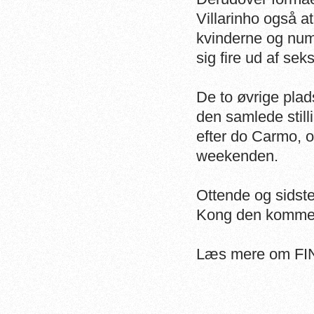
Villarinho også a
kvinderne og num
sig fire ud af se
De to øvrige plad
den samlede stil
efter do Carmo, o
weekenden.
Ottende og sidste
Kong den komme
Læs mere om FI