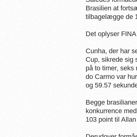
Brasilien at forts
tilbagelægge de 1
Det oplyser FINA
Cunha, der har se
Cup, sikrede sig
på to timer, sek
do Carmo var hurt
og 59.57 sekunde
Begge brasilianer
konkurrence med 
103 point til All
Derudover formå