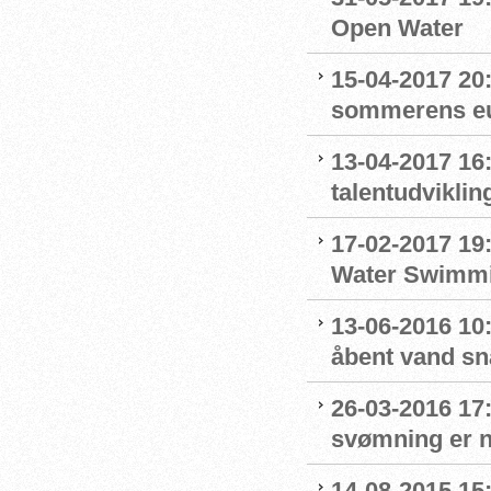
Open Water
15-04-2017 20:0
sommerens eu
13-04-2017 16
talentudviklin
17-02-2017 19
Water Swimm
13-06-2016 10:
åbent vand sn
26-03-2016 17
svømning er n
14-08-2015 15: