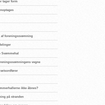
r tager form
genoptages
ng af foreningssvømning
delinger
rup Svømmehal
 foreningssvømningens vegne
rætsordfører
ømmerhallerne ikke åbnes?
ning på stranden