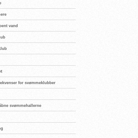
e
mere
bent vand
lub
klub
vt
nsekvenser for svømmeklubber
enåbne svømmehallerne
ng