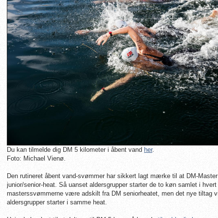
Du kan tilmelde dig DM 5 kilometer i åbent vand
her
.
Foto: Michael Vienø.
Den rutineret åbent vand-svømmer har sikkert lagt mærke til at DM-Master 
junior/senior-heat. Så uanset aldersgrupper starter de to køn samlet i hvert
masterssvømmerne være adskilt fra DM seniorheatet, men det nye tiltag v
aldersgrupper starter i samme heat.