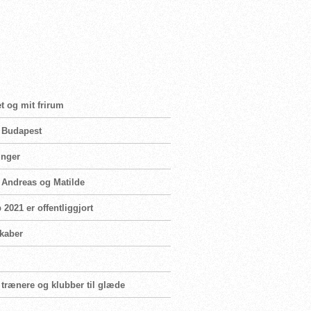
t og mit frirum
i Budapest
inger
n Andreas og Matilde
2021 er offentliggjort
skaber
 trænere og klubber til glæde