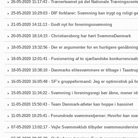
26-05-2020 11:17:43 - Trænerteamet på det Nationale Træningscente
25-05-2020 10:29:03 - DIF forklarer: Svømning kan trygt og roligt 
21-05-2020 14:11:13 - Godt nyt for foreningssvømning
20-05-2020 18:14:15 - Christiansborg har hørt SvømmeDanmark
18-05-2020 19:32:56 - Der er argumenter for en hurtigere genåbni
18-05-2020 12:01:41 - Fusionering af to sjællandske konkurrenceaf
18-05-2020 10:38:10 - Danmarks elitesvømmere er tilbage i Taast
16-05-2020 16:05:48 - SF’s gruppeformand: Jeg er optimistisk på
15-05-2020 11:34:22 - Svømning i foreningsregi bør åbne, mener id
11-05-2020 15:50:43 - Team Danmark-atleter kan hoppe i bassinet
11-05-2020 10:25:41 - Forundrede svømmestjerner: Hvorfor kan sv
07-05-2020 13:02:17 - Vejle Svømmeklub tilbyder svømmeundervis