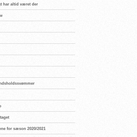
t har altid været der
ew
landsholdssvømmer
e
taget
ene for sæson 2020/2021