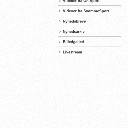
Videoer fra On-Sport
Videoer fra SvømmeSport
Nyhedsbreve
Nyhedsarkiv
Billedgalleri
Livestream