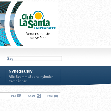
Nyhedsarkiv
.
Alle SvømmeSports nyheder
fremgår her ...
Mail
Share
Print