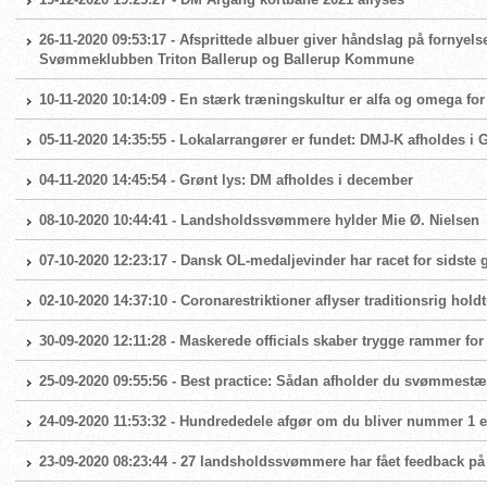
26-11-2020 09:53:17 - Afsprittede albuer giver håndslag på fornyels
Svømmeklubben Triton Ballerup og Ballerup Kommune
10-11-2020 10:14:09 - En stærk træningskultur er alfa og omega 
05-11-2020 14:35:55 - Lokalarrangører er fundet: DMJ-K afholdes i
04-11-2020 14:45:54 - Grønt lys: DM afholdes i december
08-10-2020 10:44:41 - Landsholdssvømmere hylder Mie Ø. Nielsen
07-10-2020 12:23:17 - Dansk OL-medaljevinder har racet for sidste
02-10-2020 14:37:10 - Coronarestriktioner aflyser traditionsrig hold
30-09-2020 12:11:28 - Maskerede officials skaber trygge rammer fo
25-09-2020 09:55:56 - Best practice: Sådan afholder du svømmest
24-09-2020 11:53:32 - Hundrededele afgør om du bliver nummer 1 el
23-09-2020 08:23:44 - 27 landsholdssvømmere har fået feedback på