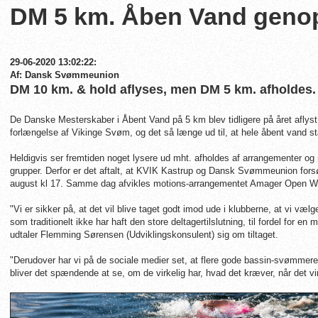
DM 5 km. Åben Vand geno
29-06-2020 13:02:22:
Af: Dansk Svømmeunion
DM 10 km. & hold aflyses, men DM 5 km. afholdes.
De Danske Mesterskaber i Åbent Vand på 5 km blev tidligere på året aflyst
forlængelse af Vikinge Svøm, og det så længe ud til, at hele åbent van
Heldigvis ser fremtiden noget lysere ud mht. afholdes af arrangementer og 
grupper. Derfor er det aftalt, at KVIK Kastrup og Dansk Svømmeunion for
august kl 17. Samme dag afvikles motions-arrangementet Amager Open W
"
Vi er sikker på, at det vil blive taget godt imod ude i klubberne, at vi væ
som traditionelt ikke har haft den store deltagertilslutning, til fordel for 
udtaler Flemming Sørensen (Udviklingskonsulent) sig om tiltaget.
"Derudover har vi på de sociale medier set, at flere gode bassin-svømmere 
bliver det spændende at se, om de virkelig har, hvad det kræver, når det vi