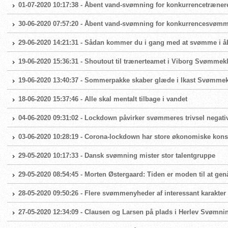
01-07-2020 10:17:38 - Åbent vand-svømning for konkurrencetræner
30-06-2020 07:57:20 - Åbent vand-svømning for konkurrencesvøm
29-06-2020 14:21:31 - Sådan kommer du i gang med at svømme i å
19-06-2020 15:36:31 - Shoutout til trænerteamet i Viborg Svømmek
19-06-2020 13:40:37 - Sommerpakke skaber glæde i Ikast Svømme
18-06-2020 15:37:46 - Alle skal mentalt tilbage i vandet
04-06-2020 09:31:02 - Lockdown påvirker svømmeres trivsel negati
03-06-2020 10:28:19 - Corona-lockdown har store økonomiske ko
29-05-2020 10:17:33 - Dansk svømning mister stor talentgruppe
29-05-2020 08:54:45 - Morten Østergaard: Tiden er moden til at g
28-05-2020 09:50:26 - Flere svømmenyheder af interessant karakter
27-05-2020 12:34:09 - Clausen og Larsen på plads i Herlev Svømni