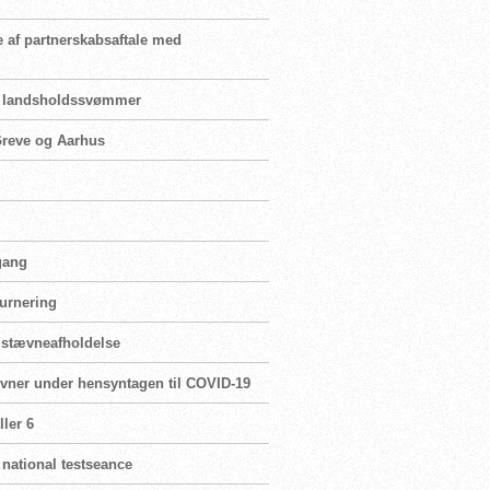
e af partnerskabsaftale med
for landsholdssvømmer
 Greve og Aarhus
 gang
turnering
r stævneafholdelse
ævner under hensyntagen til COVID-19
ler 6
 national testseance