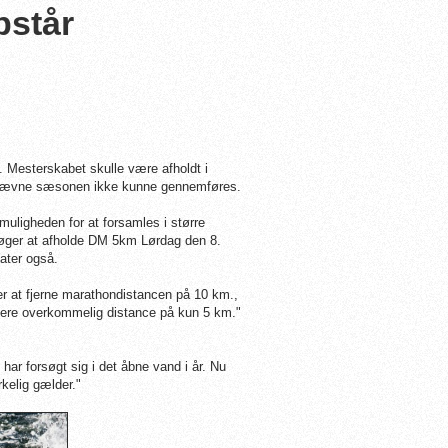
pstår
. Mesterskabet skulle være afholdt i
d stævne sæsonen ikke kunne gennemføres.
muligheden for at forsamles i større
søger at afholde DM 5km Lørdag den 8.
ater også.
lger at fjerne marathondistancen på 10 km.,
en mere overkommelig distance på kun 5 km."
har forsøgt sig i det åbne vand i år. Nu
rkelig gælder."