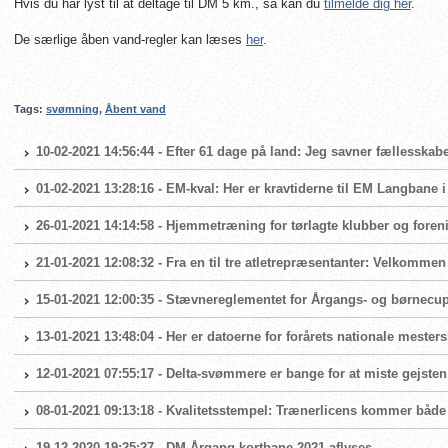
Hvis du har lyst til at deltage til DM 5 km., så kan du
tilmelde dig her
.
De særlige åben vand-regler kan læses
her
.
Tags:
svømning
,
Åbent vand
10-02-2021 14:56:44 - Efter 61 dage på land: Jeg savner fællesskabe
01-02-2021 13:28:16 - EM-kval: Her er kravtiderne til EM Langbane 
26-01-2021 14:14:58 - Hjemmetræning for tørlagte klubber og foren
21-01-2021 12:08:32 - Fra en til tre atletrepræsentanter: Velkomme
15-01-2021 12:00:35 - Stævnereglementet for Årgangs- og børnecup 
13-01-2021 13:48:04 - Her er datoerne for forårets nationale mester
12-01-2021 07:55:17 - Delta-svømmere er bange for at miste gejsten
08-01-2021 09:13:18 - Kvalitetsstempel: Trænerlicens kommer både
19-12-2020 19:25:27 - DM Årgang kortbane 2021 aflyses