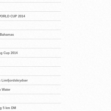
WORLD CUP 2014
f Bahamas
ng Cup 2014
s Limfjordskrydser
n Water
 og 5 km DM