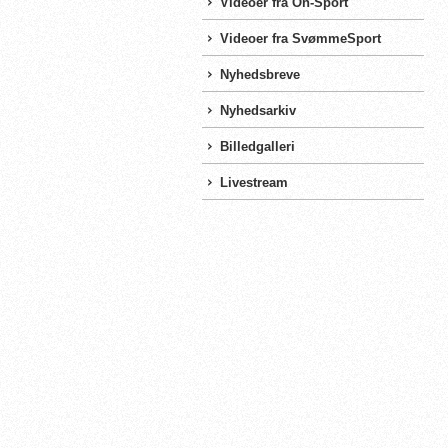
Videoer fra On-Sport
Videoer fra SvømmeSport
Nyhedsbreve
Nyhedsarkiv
Billedgalleri
Livestream