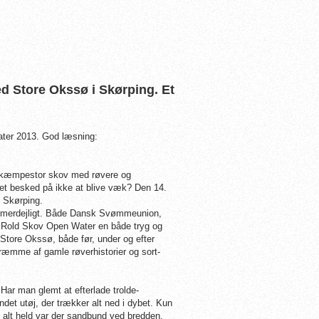
ed Store Okssø i Skørping. Et
ater 2013. God læsning:
n kæmpestor skov med røvere og
ået besked på ikke at blive væk? Den 14.
 Skørping.
sommerdejligt. Både Dansk Svømmeunion,
e i Rold Skov Open Water en både tryg og
Store Okssø, både før, under og efter
skræmme af gamle røverhistorier og sort-
Har man glemt at efterlade trolde-
ndet utøj, der trækker alt ned i dybet. Kun
 alt held var der sandbund ved bredden,