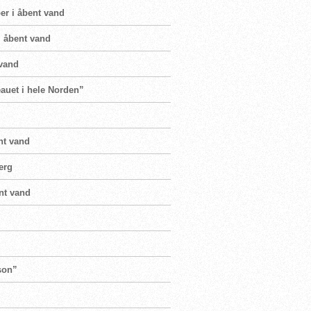
er i åbent vand
i åbent vand
 vand
veauet i hele Norden”
nt vand
erg
nt vand
son”