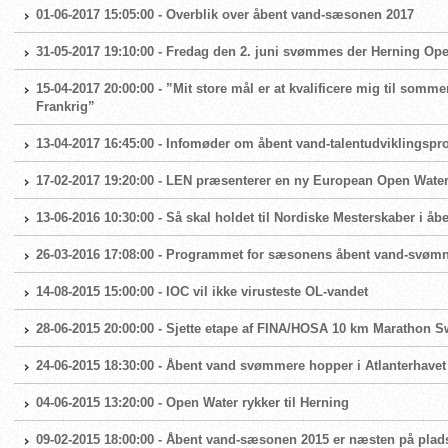
01-06-2017 15:05:00 - Overblik over åbent vand-sæsonen 2017
31-05-2017 19:10:00 - Fredag den 2. juni svømmes der Herning Op
15-04-2017 20:00:00 - ”Mit store mål er at kvalificere mig til som
Frankrig”
13-04-2017 16:45:00 - Infomøder om åbent vand-talentudviklingspro
17-02-2017 19:20:00 - LEN præsenterer en ny European Open Wat
13-06-2016 10:30:00 - Så skal holdet til Nordiske Mesterskaber i åb
26-03-2016 17:08:00 - Programmet for sæsonens åbent vand-svømn
14-08-2015 15:00:00 - IOC vil ikke virusteste OL-vandet
28-06-2015 20:00:00 - Sjette etape af FINA/HOSA 10 km Maratho
24-06-2015 18:30:00 - Åbent vand svømmere hopper i Atlanterhavet
04-06-2015 13:20:00 - Open Water rykker til Herning
09-02-2015 18:00:00 - Åbent vand-sæsonen 2015 er næsten på plad