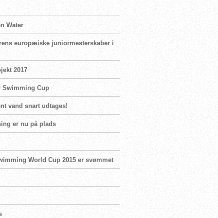
en Water
merens europæiske juniormesterskaber i
jekt 2017
er Swimming Cup
ent vand snart udtages!
ing er nu på plads
n Swimming World Cup 2015 er svømmet
s