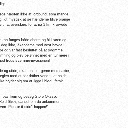
igt.
gtede næsten ikke af jordbund, som mange
g lidt mystisk at se hænderne blive orange
 til at overskue, for at nå 3 km krævede
r kan fanges både aborre og ål i søen og
sø dog ikke, åkanderne mod vest havde i
e og var fast besluttet på at svømme
mning og blev belønnet med en tur mere i
 mod trods svømme-invasionen!
tide og utide, skal renses, gerne med sæbe,
gien med et par dråber vand til at holde
e bryder sig om at ligge i blød i fersk
ompas frem og besøg Store Okssø.
ld Rold Skov, uanset om du ankommer til
ven: Pics or it didn't happen!"