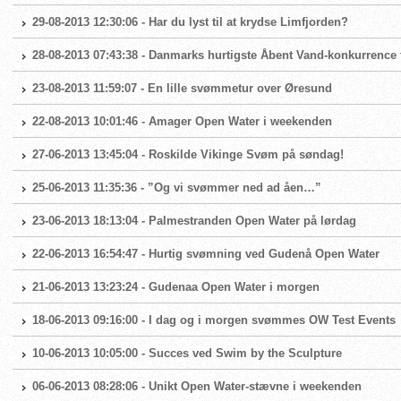
29-08-2013 12:30:06 - Har du lyst til at krydse Limfjorden?
28-08-2013 07:43:38 - Danmarks hurtigste Åbent Vand-konkurrence 
23-08-2013 11:59:07 - En lille svømmetur over Øresund
22-08-2013 10:01:46 - Amager Open Water i weekenden
27-06-2013 13:45:04 - Roskilde Vikinge Svøm på søndag!
25-06-2013 11:35:36 - ”Og vi svømmer ned ad åen…”
23-06-2013 18:13:04 - Palmestranden Open Water på lørdag
22-06-2013 16:54:47 - Hurtig svømning ved Gudenå Open Water
21-06-2013 13:23:24 - Gudenaa Open Water i morgen
18-06-2013 09:16:00 - I dag og i morgen svømmes OW Test Events
10-06-2013 10:05:00 - Succes ved Swim by the Sculpture
06-06-2013 08:28:06 - Unikt Open Water-stævne i weekenden