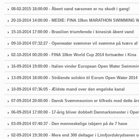
08-02-2015 18:00:00 - Åbent vand sæsonen er nu skudt i gang!
20-10-2014 14:00:00 - MEDIE: FINA 10km MARATHON SWIMMING 
15-10-2014 17:00:00 - Brasilien triumferede i kinesisk åbent vand
09-10-2014 07:32:27 - Openwater svømmer vil svømme på tværs a
02-10-2014 00:20:00 - FINA 10km World Cup 2014 fortsætter i Kina
16-09-2014 19:00:00 - Italien vinder European Open Water Swimmi
13-09-2014 18:00:00 - Strålende solskin til Esrum Open Water 2014
10-09-2014 07:36:05 - Ældste mand over den engelske kanal
07-09-2014 20:00:00 - Dansk Svømmeunion er tilfreds med dette år
06-09-2014 17:00:00 - 17-årig bliver dobbelt Danmarksmester i Ope
03-09-2014 07:40:37 - Den menneskelige isbjørn på de 7 have
02-09-2014 19:30:00 - Mere end 300 deltager i Limfjordskrydseren