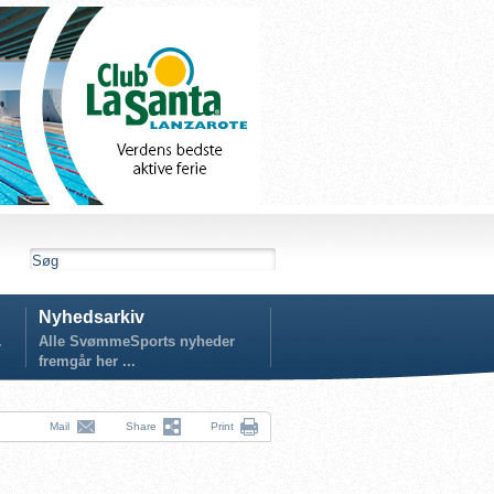
Nyhedsarkiv
.
Alle SvømmeSports nyheder
fremgår her ...
Mail
Share
Print