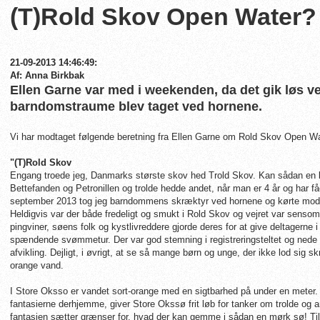
(T)Rold Skov Open Water?
21-09-2013 14:46:49:
Af: Anna Birkbak
Ellen Garne var med i weekenden, da det gik løs v
barndomstraume blev taget ved hornene.
Vi har modtaget følgende beretning fra Ellen Garne om Rold Skov Open W
"(T)Rold Skov
Engang troede jeg, Danmarks største skov hed Trold Skov. Kan sådan e
Bettefanden og Petronillen og trolde hedde andet, når man er 4 år og har f
september 2013 tog jeg barndommens skræktyr ved hornene og kørte mod
Heldigvis var der både fredeligt og smukt i Rold Skov og vejret var sen
pingviner, søens folk og kystlivreddere gjorde deres for at give deltagern
spændende svømmetur. Der var god stemning i registreringsteltet og nede 
afvikling. Dejligt, i øvrigt, at se så mange børn og unge, der ikke lod sig 
orange vand.
I Store Oksso er vandet sort-orange med en sigtbarhed på under en meter. 
fantasierne derhjemme, giver Store Okssø frit løb for tanker om trolde og a
fantasien sætter grænser for, hvad der kan gemme i sådan en mørk sø! Til