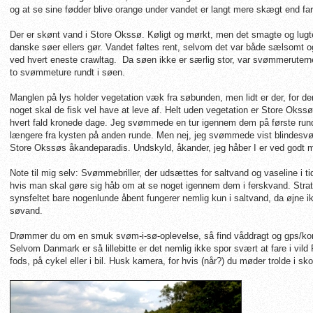
og at se sine fødder blive orange under vandet er langt mere skægt end farl
Der er skønt vand i Store Okssø. Køligt og mørkt, men det smagte og lu
danske søer ellers gør. Vandet føltes rent, selvom det var både sælsomt o
ved hvert eneste crawltag. Da søen ikke er særlig stor, var svømmeruterne
to svømmeture rundt i søen.
Manglen på lys holder vegetation væk fra søbunden, men lidt er der, for de
noget skal de fisk vel have at leve af. Helt uden vegetation er Store Oks
hvert fald kronede dage. Jeg svømmede en tur igennem dem på første rund
længere fra kysten på anden runde. Men nej, jeg svømmede vist blindesvø
Store Okssøs åkandeparadis. Undskyld, åkander, jeg håber I er ved godt
Note til mig selv: Svømmebriller, der udsættes for saltvand og vaseline i 
hvis man skal gøre sig håb om at se noget igennem dem i ferskvand. Strate
synsfeltet bare nogenlunde åbent fungerer nemlig kun i saltvand, da øjne ikk
søvand.
Drømmer du om en smuk svøm-i-sø-oplevelse, så find våddragt og gps/k
Selvom Danmark er så lillebitte er det nemlig ikke spor svært at fare i vi
fods, på cykel eller i bil. Husk kamera, for hvis (når?) du møder trolde i sko