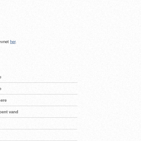
tævnet
her
.
e
e
mere
bent vand