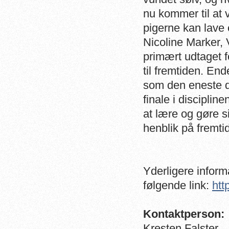
nu kommer til at 
pigerne kan lave 
Nicoline Marker,
primært udtaget f
til fremtiden. End
som den eneste d
finale i discipli
at lære og gøre s
henblik på fremti
Yderligere inform
følgende link:
htt
Kontaktperson:
Kresten Falster