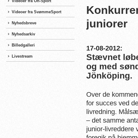
Videoer fra On-Sport
Konkurren
Videoer fra SvømmeSport
juniorer
Nyhedsbreve
Nyhedsarkiv
Billedgalleri
17-08-2012:
Stævnet løber
Livestream
og med sønd
Jönköping.
Over de kommende
for succes ved d
livredning. Målsæ
– det samme anta
junior-livreddere
foregik på hjem