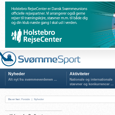
Nyheder
Aktiviteter
Alt nyt fra svømmeverdenen ...
Nationale og internationale
stævner og konkurrencer ...
Du er her:
Forside
|
Nyheder