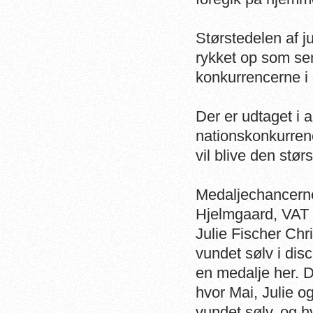
Størstedelen af ju
rykket op som seni
konkurrencerne 
Der er udtaget i a
nationskonkurren
vil blive den stør
Medaljechancerne
Hjelmgaard, VAT C
Julie Fischer Ch
vundet sølv i dis
en medalje her. D
hvor Mai, Julie o
vundet sølv, og 