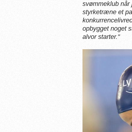
svømmeklub når j
styrketræne et p
konkurrencelivre
opbygget noget st
alvor starter."