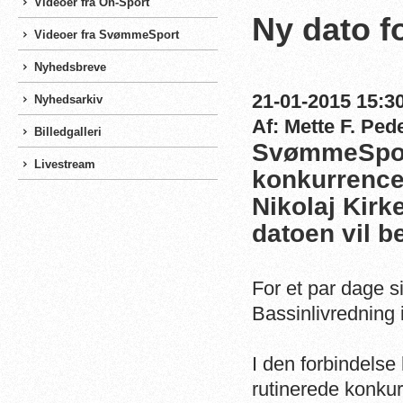
Videoer fra On-Sport
Ny dato f
Videoer fra SvømmeSport
Nyhedsbreve
21-01-2015 15:30
Nyhedsarkiv
Af: Mette F. Ped
Billedgalleri
SvømmeSport
Livestream
konkurrence
Nikolaj Kirk
datoen vil b
For et par dage si
Bassinlivredning i 
I den forbindels
rutinerede konkur