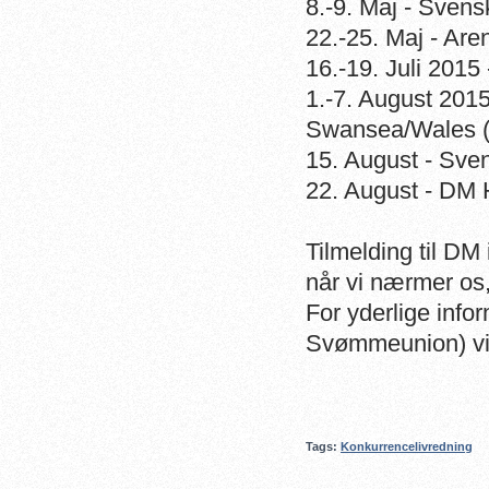
8.-9. Maj - Sven
22.-25. Maj - Are
16.-19. Juli 201
1.-7. August 201
Swansea/Wales 
15. August - Sv
22. August - DM 
Tilmelding til DM
når vi nærmer os
For yderlige info
Svømmeunion) vi
Tags:
Konkurrencelivredning