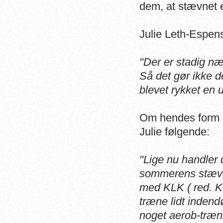
dem, at stævnet e
Julie Leth-Espens
"Der er stadig n
Så det gør ikke d
blevet rykket en 
Om hendes form o
Julie følgende:
"Lige nu handler 
sommerens stævne
med KLK ( red. Kø
træne lidt indend
noget aerob-træn