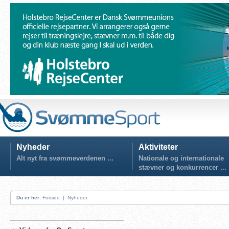
Nyheder
Aktiviteter
Alt nyt fra svømmeverdenen ...
Nationale og internationale
stævner og konkurrencer ...
Du er her:
Forside
|
Nyheder