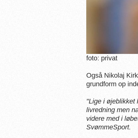
foto: privat
Også Nikolaj Kirk
grundform op ind
"Lige i øjeblikke
livredning men n
videre med i løbet
SvømmeSport.