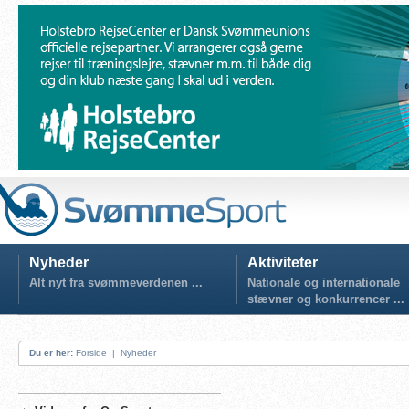
Nyheder
Aktiviteter
Alt nyt fra svømmeverdenen ...
Nationale og internationale
stævner og konkurrencer ...
Du er her:
Forside
|
Nyheder