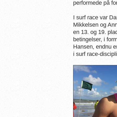
performede på fo
I surf race var 
Mikkelsen og Ann
en 13. og 19. pl
betingelser, i fo
Hansen, endnu en
i surf race-discipl