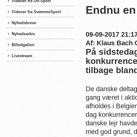
Videoer fra On-Sport
Endnu en 
Videoer fra SvømmeSport
Nyhedsbreve
09-09-2017 21:17
Nyhedsarkiv
Af: Klaus Bach 
Billedgalleri
På sidsteda
Livestream
konkurrence
tilbage blan
De danske deltage
gang været i akt
afholdes i Belg
dag konkurrencern
danske lejr havde 
med god grund, d