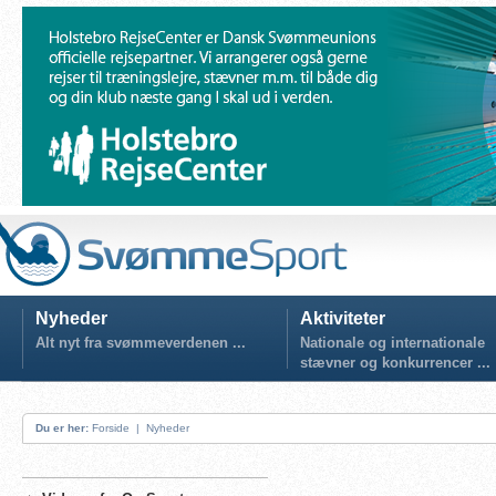
Nyheder
Aktiviteter
Alt nyt fra svømmeverdenen ...
Nationale og internationale
stævner og konkurrencer ...
Du er her:
Forside
|
Nyheder