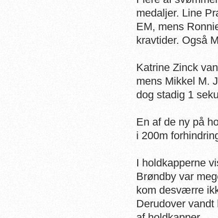
medaljer. Line Pr
EM, mens Ronnie 
kravtider. Også M
Katrine Zinck va
mens Mikkel M. J
dog stadig 1 seku
En af de ny på ho
i 200m forhindrin
I holdkapperne vi
Brøndby var mege
kom desværre ikk
Derudover vandt 
af holdkapper.