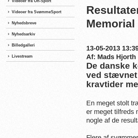
Videoer fra On-Sport
Resultate
Videoer fra SvømmeSport
Memorial
Nyhedsbreve
Nyhedsarkiv
Billedgalleri
13-05-2013 13:39
Af: Mads Hjorth
Livestream
De danske k
ved stævnet 
kravtider m
En meget stolt t
er meget tilfreds 
nogle af de resul
Flere af svømmern