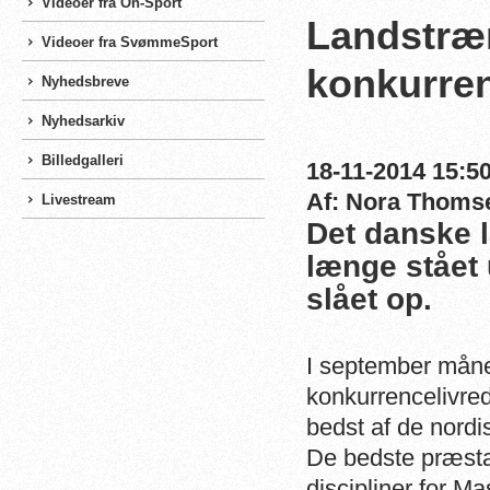
Videoer fra On-Sport
Landstræn
Videoer fra SvømmeSport
konkurren
Nyhedsbreve
Nyhedsarkiv
Billedgalleri
18-11-2014 15:50
Af: Nora Thoms
Livestream
Det danske 
længe stået 
slået op.
I september måne
konkurrencelivred
bedst af de nordi
De bedste præstat
discipliner for Ma