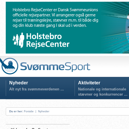
Nyheder
Aktiviteter
Alt nyt fra svømmeverdenen ...
Nationale og internationale
stævner og konkurrencer ...
Du er her:
Forside
|
Nyheder