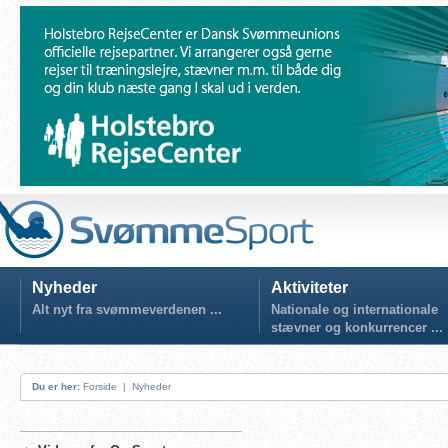
Nyheder
Aktiviteter
Alt nyt fra svømmeverdenen ...
Nationale og internationale
stævner og konkurrencer ...
Du er her:
Forside
|
Nyheder