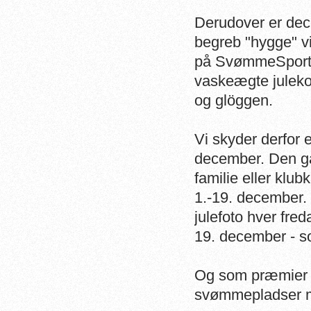
Derudover er de
begreb "hygge" vir
på SvømmeSport g
vaskeægte juleko
og glöggen.
Vi skyder derfor 
december. Den gå
familie eller klu
1.-19. december
julefoto hver fre
19. december - so
Og som præmier u
svømmepladser m