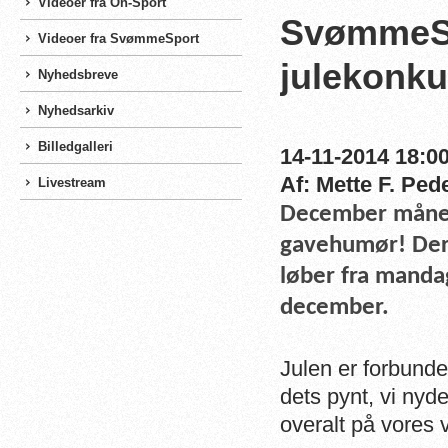
Videoer fra On-Sport
SvømmeSp
Videoer fra SvømmeSport
julekonku
Nyhedsbreve
Nyhedsarkiv
Billedgalleri
14-11-2014 18:00
Af: Mette F. Ped
Livestream
December måned
gavehumør!
Der
løber fra mandag
december.
Julen er forbunde
dets pynt, vi nyd
overalt på vores v