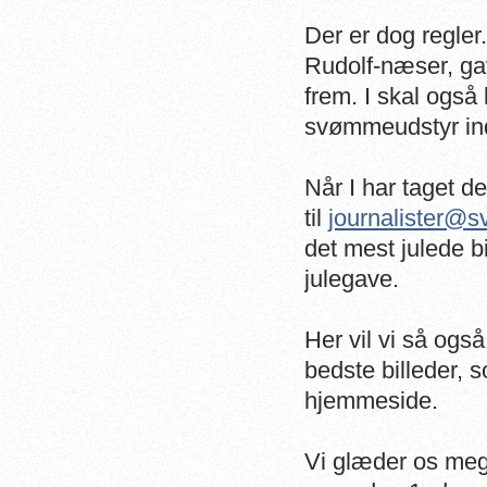
Der er dog regler.
Rudolf-næser, gav
frem. I skal også 
svømmeudstyr ind 
Når I har taget de
til
journalister@
det mest julede b
julegave.
Her vil vi så ogs
bedste billeder, 
hjemmeside.
Vi glæder os meget