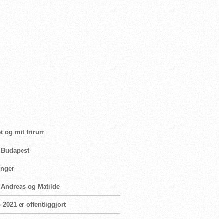
t og mit frirum
i Budapest
inger
n Andreas og Matilde
2021 er offentliggjort