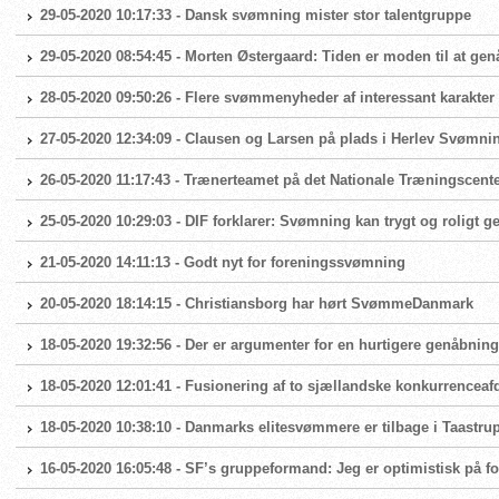
29-05-2020 10:17:33 - Dansk svømning mister stor talentgruppe
29-05-2020 08:54:45 - Morten Østergaard: Tiden er moden til at g
28-05-2020 09:50:26 - Flere svømmenyheder af interessant karakter
27-05-2020 12:34:09 - Clausen og Larsen på plads i Herlev Svømni
26-05-2020 11:17:43 - Trænerteamet på det Nationale Træningscente
25-05-2020 10:29:03 - DIF forklarer: Svømning kan trygt og roligt 
21-05-2020 14:11:13 - Godt nyt for foreningssvømning
20-05-2020 18:14:15 - Christiansborg har hørt SvømmeDanmark
18-05-2020 19:32:56 - Der er argumenter for en hurtigere genåbni
18-05-2020 12:01:41 - Fusionering af to sjællandske konkurrenceaf
18-05-2020 10:38:10 - Danmarks elitesvømmere er tilbage i Taast
16-05-2020 16:05:48 - SF’s gruppeformand: Jeg er optimistisk på