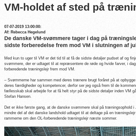
VM-holdet af sted på træni
07-07-2019 13:00:00:
Af: Rebecca Hegelund
De danske VM-svømmere tager i dag på træningslej
sidste forberedelse frem mod VM i slutningen af jul
Med kun to uger til VM er det tid til at få de sidste detaljer pudset af og fin
svømmere, der er udtaget til at repræsentere de røde og hvide farver, i dag
forberedende træningslejr frem mod VM.
– Svømmerne har sammen med deres trænere brugt foråret på at opbygge e
deres færdigheder og kompetencer, derfor ser jeg også frem til de kommende
fællesskab skal arbejde for at få helt styr på de sidste detaljer inden VM gå
Stefan Hansen.
Det er ikke første gang, at de danske svømmere skal på træningsophold i 
mindre del af det danske landshold udtaget til at deltage på en træningslej
rammerne om den OL-forberedende træningslejr næste sommer.