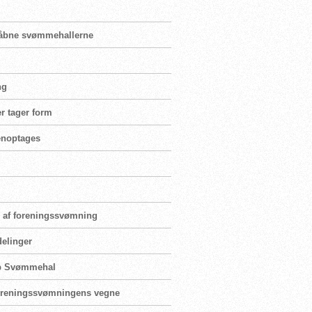
enåbne svømmehallerne
ng
r tager form
genoptages
ng af foreningssvømning
delinger
rup Svømmehal
 foreningssvømningens vegne