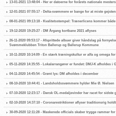
13-01-2021 13:48:04 - Her er datoerne for forårets nationale mester
12-01-2021 07:55:17 - Delta-svømmere er bange for at miste gejsten
08-01-2021 09:13:18 - Kvalitetsstempel: Trænerlicens kommer både
19-12-2020 19:25:27 - DM Årgang kortbane 2021 aflyses
26-11-2020 09:53:17 - Afsprittede albuer giver håndslag på fornyels
Svømmeklubben Triton Ballerup og Ballerup Kommune
10-11-2020 10:14:09 - En stærk træningskultur er alfa og omega 
05-11-2020 14:35:55 - Lokalarrangører er fundet: DMJ-K afholdes i
04-11-2020 14:45:54 - Grønt lys: DM afholdes i december
08-10-2020 10:44:41 - Landsholdssvømmere hylder Mie Ø. Nielsen
07-10-2020 12:23:17 - Dansk OL-medaljevinder har racet for sidste
02-10-2020 14:37:10 - Coronarestriktioner aflyser traditionsrig hold
30-09-2020 12:11:28 - Maskerede officials skaber trygge rammer fo