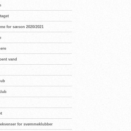
e
taget
ene for sæson 2020/2021
e
mere
bent vand
lub
klub
vt
nsekvenser for svømmeklubber