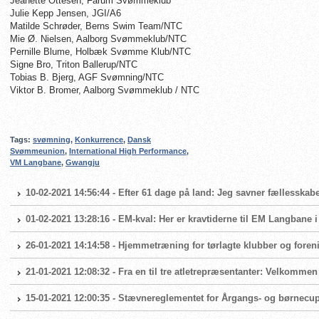
Jeanette Ottesen, Farum Svømmeklub
Julie Kepp Jensen, JGI/A6
Matilde Schrøder, Berns Swim Team/NTC
Mie Ø. Nielsen, Aalborg Svømmeklub/NTC
Pernille Blume, Holbæk Svømme Klub/NTC
Signe Bro, Triton Ballerup/NTC
Tobias B. Bjerg, AGF Svømning/NTC
Viktor B. Bromer, Aalborg Svømmeklub / NTC
Tags:
svømning
,
Konkurrence
,
Dansk
Svømmeunion
,
International High Performance
,
VM Langbane
,
Gwangju
10-02-2021 14:56:44 - Efter 61 dage på land: Jeg savner fællesskabe
01-02-2021 13:28:16 - EM-kval: Her er kravtiderne til EM Langbane 
26-01-2021 14:14:58 - Hjemmetræning for tørlagte klubber og foren
21-01-2021 12:08:32 - Fra en til tre atletrepræsentanter: Velkomme
15-01-2021 12:00:35 - Stævnereglementet for Årgangs- og børnecup 