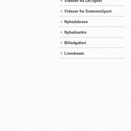
Videoer fra On-Sport
Videoer fra SvømmeSport
Nyhedsbreve
Nyhedsarkiv
Billedgalleri
Livestream