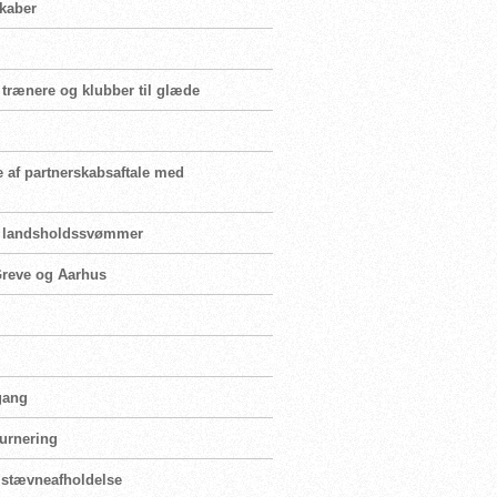
skaber
 trænere og klubber til glæde
e af partnerskabsaftale med
for landsholdssvømmer
 Greve og Aarhus
 gang
turnering
r stævneafholdelse