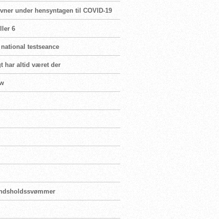
ævner under hensyntagen til COVID-19
ler 6
 national testseance
t har altid været der
ew
landsholdssvømmer