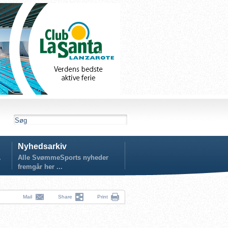
Nyhedsarkiv
.
Alle SvømmeSports nyheder
fremgår her ...
Mail
Share
Print