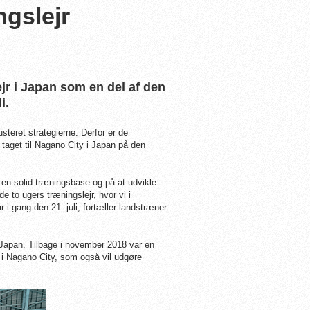
ngslejr
r i Japan som en del af den
i.
justeret strategierne. Derfor er de
 taget til Nagano City i Japan på den
n solid træningsbase og på at udvikle
 to ugers træningslejr, hvor vi i
r i gang den 21. juli, fortæller landstræner
Japan. Tilbage i november 2018 var en
r i Nagano City, som også vil udgøre