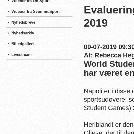
Videoer fra On-Sport
Evalueri
Videoer fra SvømmeSport
2019
Nyhedsbreve
Nyhedsarkiv
Billedgalleri
09-07-2019 09:30
Af: Rebecca He
Livestream
World Stude
har været en
Napoli er i disse
sportsudøvere, s
Student Games) 20
Heriblandt er d
Gliese, der til d