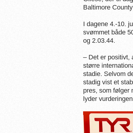
Baltimore Count
I dagene 4.-10. ju
svømmet både 50m
og 2.03.44.
– Det er positivt
større internatio
stadie. Selvom det
stadig vist et sta
pres, som følger
lyder vurderinge