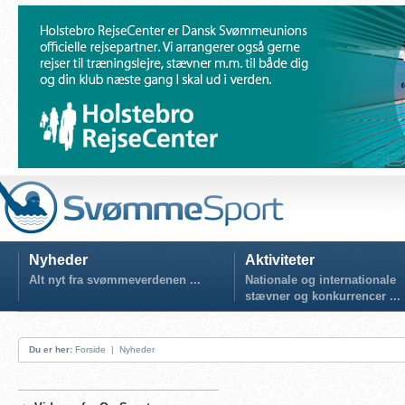
Nyheder
Aktiviteter
Alt nyt fra svømmeverdenen ...
Nationale og internationale
stævner og konkurrencer ...
Du er her:
Forside
|
Nyheder