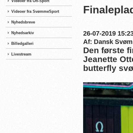
Videoer fra On-Sport
Finalepla
Videoer fra SvømmeSport
Nyhedsbreve
26-07-2019 15:23
Nyhedsarkiv
Af: Dansk Svø
Billedgalleri
Den første f
Livestream
Jeanette Ott
butterfly sv