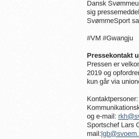
Dansk Svømmeuni
sig pressemedde
SvømmeSport sa
#VM #Gwangju
Pressekontakt 
Pressen er velk
2019 og opfordrer
kun går via union
Kontaktpersoner:
Kommunikationsk
og e-mail:
rkh@s
Sportschef Lars 
mail:
lgb@svoem.