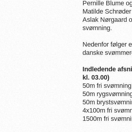
Pernille Blume o
Matilde Schrøder
Aslak Nørgaard o
svømning.
Nedenfor følger e
danske svømmere
Indledende afsni
kl. 03.00)
50m fri svømning
50m rygsvømning
50m brystsvømni
4x100m fri svøm
1500m fri