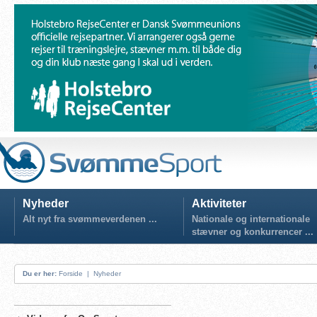
Nyheder
Aktiviteter
Alt nyt fra svømmeverdenen ...
Nationale og internationale
stævner og konkurrencer ...
Du er her:
Forside
|
Nyheder