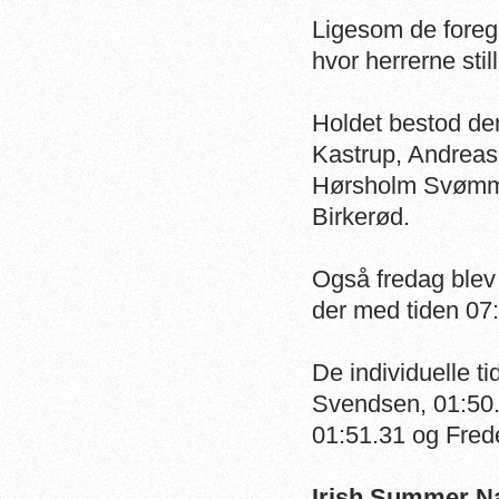
Ligesom de foreg
hvor herrerne stil
Holdet bestod d
Kastrup, Andreas
Hørsholm Svømme
Birkerød.
Også fredag blev 
der med tiden 07
De individuelle t
Svendsen, 01:50.
01:51.31 og Fred
Irish Summer N