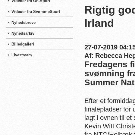
Videoer fra On-Sport
Rigtig go
Videoer fra SvømmeSport
Irland
Nyhedsbreve
Nyhedsarkiv
Billedgalleri
27-07-2019 04:15
Af: Rebecca He
Livestream
Fredagens f
svømning fra
Summer Nat
Efter et formidda
finalepladser for
lagt i ovnen til 
Kevin Witt Chri
fra NTC/Holbæk