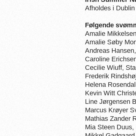
Afholdes i Dublin 
Følgende svømm
Amalie Mikkelse
Amalie Søby M
Andreas Hansen,
Caroline Erichse
Cecilie Wiuff, St
Frederik Rindshø
Helena Rosenda
Kevin Witt Ch
Line Jørgense
Marcus Krøyer S
Mathias Zander
Mia Steen Duus,
Mikkel Gadgaard