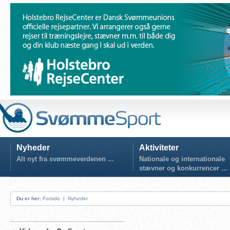
Nyheder
Aktiviteter
Alt nyt fra svømmeverdenen ...
Nationale og internationale
stævner og konkurrencer ...
Du er her:
Forside
|
Nyheder