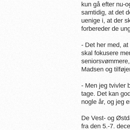
kun gå efter nu-o
samtidig, at det 
uenige i, at der s
forbereder de un
- Det her med, at
skal fokusere me
seniorsvømmere, e
Madsen og tilføje
- Men jeg tvivler 
tage. Det kan godt
nogle år, og jeg 
De Vest- og Østd
fra den 5.-7. dec