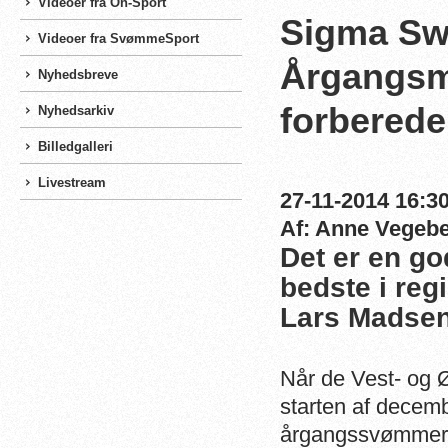
Videoer fra On-Sport
Sigma Sw
Videoer fra SvømmeSport
Årgangsm
Nyhedsbreve
forberede
Nyhedsarkiv
Billedgalleri
Livestream
27-11-2014 16:30
Af: Anne Vegeb
Det er en go
bedste i reg
Lars Madsen
Når de Vest- og 
starten af decemb
årgangssvømmern