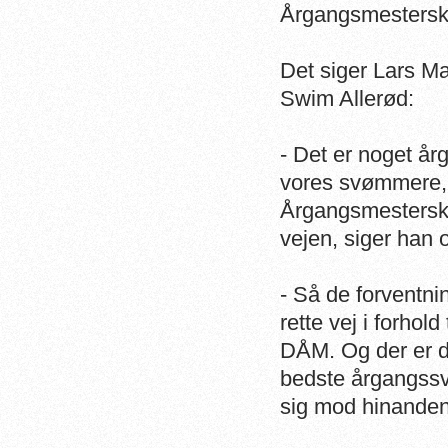
Årgangsmesterska
Det siger Lars M
Swim Allerød:
- Det er noget år
vores svømmere, s
Årgangsmesterska
vejen, siger han og
- Så de forventning
rette vej i forhol
DÅM. Og der er de
bedste årgangssv
sig mod hinanden