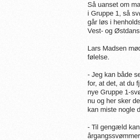
Så uanset om man
i Gruppe 1, så s
går løs i henhold
Vest- og Østdan
Lars Madsen møde
følelse.
- Jeg kan både se
for, at det, at du
nye Gruppe 1-svø
nu og her sker der
kan miste nogle d
- Til gengæld kan
årgangssvømmere 