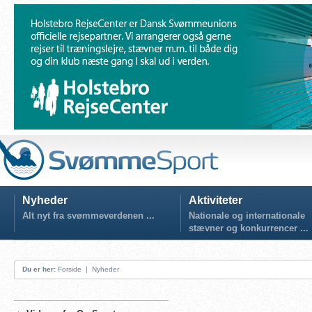
Nyheder
Aktiviteter
Alt nyt fra svømmeverdenen ...
Nationale og internationale
stævner og konkurrencer ...
Du er her:
Forside
|
Nyheder