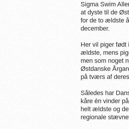
Sigma Swim Aller
at dyste til de 
for de to ældste 
december.
Her vil piger født
ældste, mens pig
men som noget ny
Østdanske Årgan
på tværs af
deres
Således har Dans
kåre én vinder på 
helt ældste og de
regionale stævn