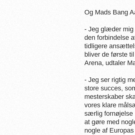
Og Mads Bang Aae
- Jeg glæder mig 
den forbindelse a
tidligere ansættel
bliver de første t
Arena, udtaler M
- Jeg ser rigtig m
store succes, so
mesterskaber ska
vores klare målsæt
særlig fornøjelse
at gøre med nogl
nogle af Europas