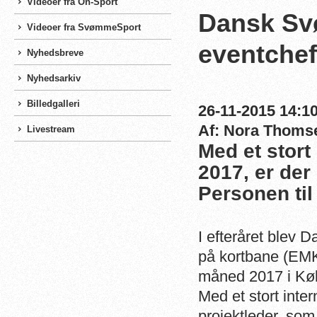
Videoer fra On-Sport
Dansk Sv
Videoer fra SvømmeSport
eventchef
Nyhedsbreve
Nyhedsarkiv
Billedgalleri
26-11-2015 14:10
Af: Nora Thoms
Livestream
Med et stort 
2017, er der
Personen til
I efteråret blev 
på kortbane (EMK
måned 2017 i Kø
Med et stort inter
projektleder, som