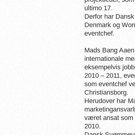
ultimo 17.
Derfor har Dans
Denmark og Wond
eventchef.
Mads Bang Aaen er
internationale m
eksempelvis jobbe
2010 – 2011, even
som eventchef ve
Christiansborg.
Herudover har M
marketingansvarli
været ansat som 
2010.
Dansk Svømmeun