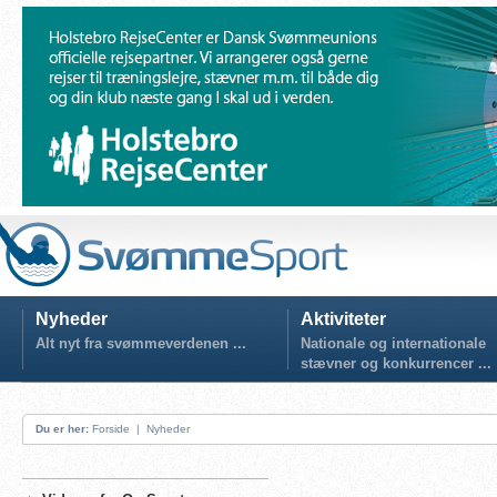
Nyheder
Aktiviteter
Alt nyt fra svømmeverdenen ...
Nationale og internationale
stævner og konkurrencer ...
Du er her:
Forside
|
Nyheder