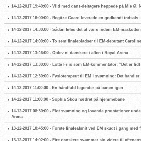
14-12-2017 19:40:00 - Vild med dans-deltagere heppede på Mie Ø. N
14-12-2017 16:00:00 - Regitze Gaard leverede en godkendt indsats 
14-12-2017 14:30:00 - Sådan føles det at være indeni EM-maskotte
14-12-2017 14:00:00 - To semifinalepladser til EM-debutant Carolin
14-12-2017 13:46:00 - Oplev ni danskere i aften i Royal Arena
14-12-2017 13:30:00 - Lotte Friis som EM-kommentator: ”Det er lidt
14-12-2017 12:30:00 - Fysioterapeut til EM i svømning: Det handl
14-12-2017 11:00:00 - En håndfuld legender på banen igen
14-12-2017 11:00:00 - Sophia Skou hædret på hjemmebane
14-12-2017 08:30:00 - Flot svømning og lovende præstationer unde
Arena
13-12-2017 18:45:00 - Første finaleafsnit ved EM skudt i gang med
13-12-2017 14:02:00 - Fire danskere svømmer sig videre til aftenens