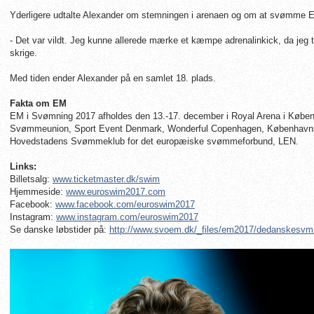
Yderligere udtalte Alexander om stemningen i arenaen og om at svømme
- Det var vildt. Jeg kunne allerede mærke et kæmpe adrenalinkick, da jeg t
skrige.
Med tiden ender Alexander på en samlet 18. plads.
Fakta om EM
EM i Svømning 2017 afholdes den 13.-17. december i Royal Arena i Købe
Svømmeunion, Sport Event Denmark, Wonderful Copenhagen, Københav
Hovedstadens Svømmeklub for det europæiske svømmeforbund, LEN.
Links:
Billetsalg:
www.ticketmaster.dk/swim
Hjemmeside:
www.euroswim2017.com
Facebook:
www.facebook.com/euroswim2017
Instagram:
www.instagram.com/euroswim2017
Se danske løbstider på:
http://www.svoem.dk/_files/em2017/dedanskesvm