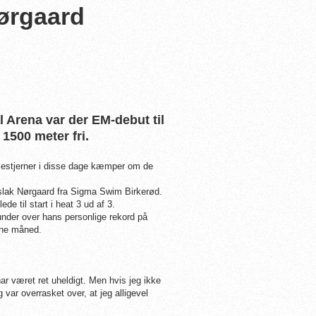
Nørgaard
 Arena var der EM-debut til
1500 meter fri.
mestjerner i disse dage kæmper om de
slak Nørgaard fra Sigma Swim Birkerød.
de til start i heat 3 ud af 3.
under over hans personlige rekord på
nne måned.
har været ret uheldigt. Men hvis jeg ikke
var overrasket over, at jeg alligevel