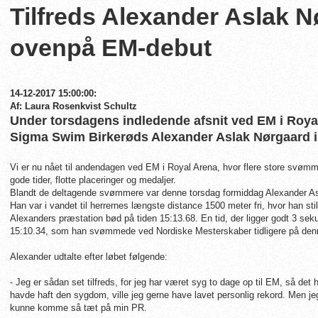
Tilfreds Alexander Aslak 
ovenpå EM-debut
14-12-2017 15:00:00:
Af: Laura Rosenkvist Schultz
Under torsdagens indledende afsnit ved EM i Royal
Sigma Swim Birkerøds Alexander Aslak Nørgaard i 
Vi er nu nået til andendagen ved EM i Royal Arena, hvor flere store svøm
gode tider, flotte placeringer og medaljer.
Blandt de deltagende svømmere var denne torsdag formiddag Alexander A
Han var i vandet til herrernes længste distance 1500 meter fri, hvor han stille
Alexanders præstation bød på tiden 15:13.68. En tid, der ligger godt 3 sek
15:10.34, som han svømmede ved Nordiske Mesterskaber tidligere på de
Alexander udtalte efter løbet følgende:
- Jeg er sådan set tilfreds, for jeg har været syg to dage op til EM, så det 
havde haft den sygdom, ville jeg gerne have lavet personlig rekord. Men jeg 
kunne komme så tæt på min PR.