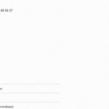
 49 09 37
en
jemmebane