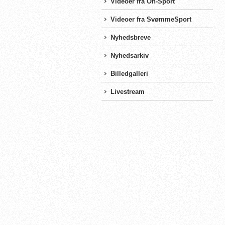
Videoer fra On-Sport
Videoer fra SvømmeSport
Nyhedsbreve
Nyhedsarkiv
Billedgalleri
Livestream