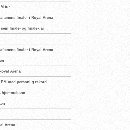
EM tur
ftenens finaler i Royal Arena
semifinale- og finaleklar
ftenens finaler i Royal Arena
sen
 Royal Arena
å EM med personlig rekord
 på hjemmebane
ten
yal Arena