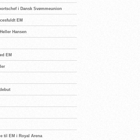
sportschef i Dansk Svømmeunion
ccesfuldt EM
 Heller Hansen
 ved EM
ler
 debut
e til EM i Royal Arena