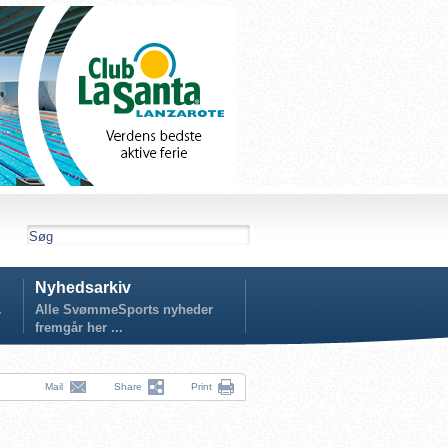
Nyhedsarkiv
.
Alle SvømmeSports nyheder
fremgår her ...
Mail
Share
Print