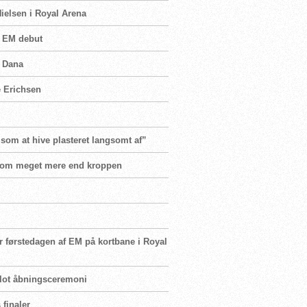
ielsen i Royal Arena
i EM debut
n Dana
e Erichsen
 som at hive plasteret langsomt af”
er om meget mere end kroppen
r førstedagen af EM på kortbane i Royal
 flot åbningsceremoni
 finaler