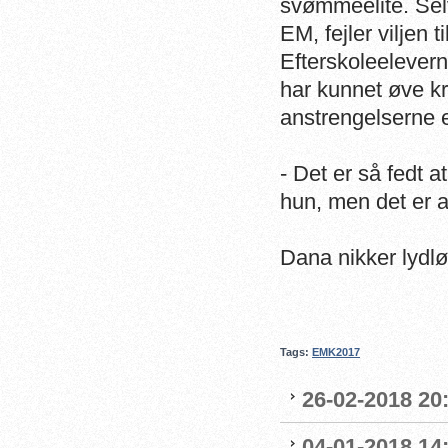
svømmeelite. Sel
EM, fejler viljen 
Efterskoleelevern
har kunnet øve kr
anstrengelserne 
- Det er så fedt 
hun, men det er 
Dana nikker lydløs
Tags:
EMK2017
26-02-2018 20:
04-01-2018 14