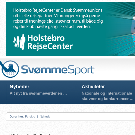
Nyheder
Aktiviteter
Alt nyt fra svømmeverdenen ...
Nationale og internationale
stævner og konkurrencer ...
Du er her:
Forside
|
Nyheder