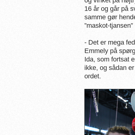
og vinket på højt
16 år og går på 
samme gør hende
”maskot-tjansen”
- Det er mega fedt
Emmely på spørgs
Ida, som fortsat 
ikke, og sådan er
ordet.