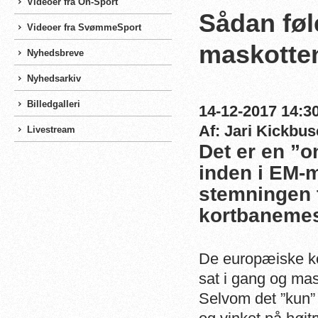
Videoer fra On-Sport
Sådan føl
Videoer fra SvømmeSport
maskotte
Nyhedsbreve
Nyhedsarkiv
Billedgalleri
14-12-2017 14:30
Af: Jari Kickbu
Livestream
Det er en ”o
inden i EM-
stemningen 
kortbanemes
De europæiske ko
sat i gang og mas
Selvom det ”kun” 