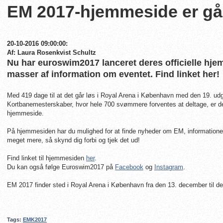
EM 2017-hjemmeside er gået
20-10-2016 09:00:00:
Af: Laura Rosenkvist Schultz
Nu har euroswim2017 lanceret deres officielle hje
masser af information om eventet. Find linket her!
Med 419 dage til at det går løs i Royal Arena i København med den 19. u
Kortbanemesterskaber, hvor hele 700 svømmere forventes at deltage, er der
hjemmeside.
På hjemmesiden har du mulighed for at finde nyheder om EM, informationer o
meget mere, så skynd dig forbi og tjek det ud!
Find linket til hjemmesiden
her
.
Du kan også følge Euroswim2017 på
Facebook
og
Instagram
.
EM 2017 finder sted i Royal Arena i København fra den 13. december til d
Tags:
EMK2017