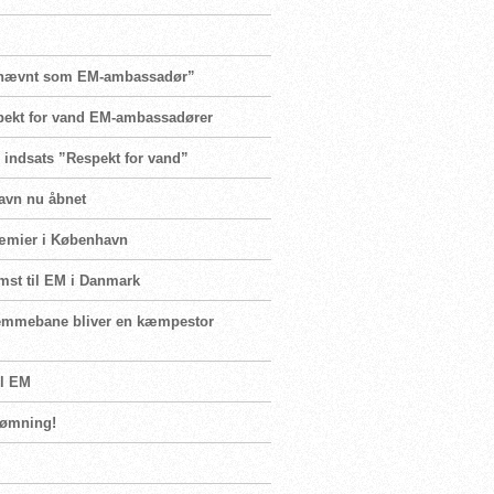
e udnævnt som EM-ambassadør”
spekt for vand EM-ambassadører
 indsats ”Respekt for vand”
havn nu åbnet
ræmier i København
mst til EM i Danmark
hjemmebane bliver en kæmpestor
il EM
Svømning!