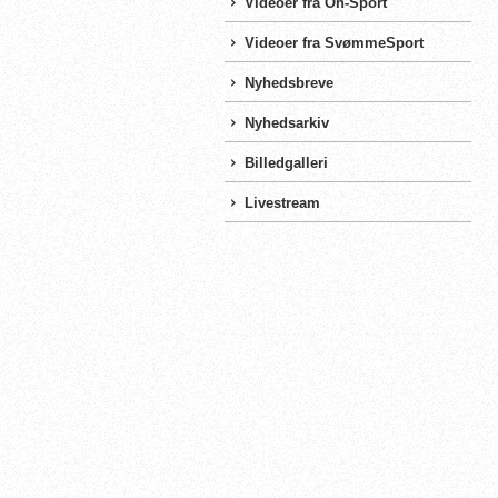
Videoer fra On-Sport
Videoer fra SvømmeSport
Nyhedsbreve
Nyhedsarkiv
Billedgalleri
Livestream