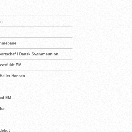
en
jemmebane
sportschef i Dansk Svømmeunion
ccesfuldt EM
 Heller Hansen
 ved EM
ler
 debut