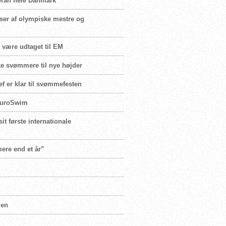
 foran hele Danmark”
sser af olympiske mestre og
t være udtaget til EM
e svømmere til nye højder
f er klar til svømmefesten
 EuroSwim
it første internationale
mere end et år”
men