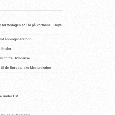
r førstedagen af EM på kortbane i Royal
 flot åbningsceremoni
 finaler
ermuth fra H2Odense
t til de Europæiske Mesterskaber
M
ge under EM