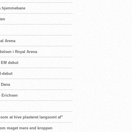
 på hjemmebane
ten
yal Arena
ielsen i Royal Arena
i EM debut
M-debut
n Dana
e Erichsen
 som at hive plasteret langsomt af”
er om meget mere end kroppen