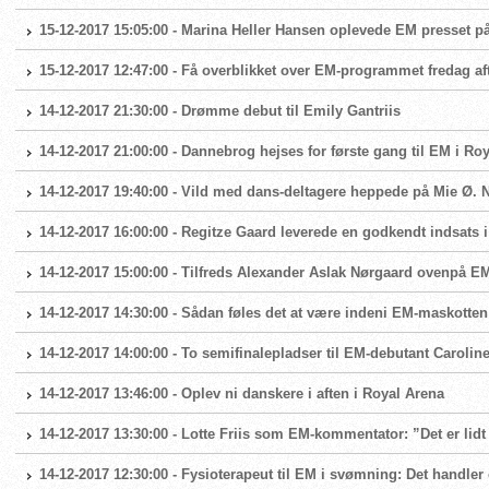
15-12-2017 15:05:00 - Marina Heller Hansen oplevede EM presset
15-12-2017 12:47:00 - Få overblikket over EM-programmet fredag af
14-12-2017 21:30:00 - Drømme debut til Emily Gantriis
14-12-2017 21:00:00 - Dannebrog hejses for første gang til EM i Ro
14-12-2017 19:40:00 - Vild med dans-deltagere heppede på Mie Ø. N
14-12-2017 16:00:00 - Regitze Gaard leverede en godkendt indsats 
14-12-2017 15:00:00 - Tilfreds Alexander Aslak Nørgaard ovenpå E
14-12-2017 14:30:00 - Sådan føles det at være indeni EM-maskotte
14-12-2017 14:00:00 - To semifinalepladser til EM-debutant Carolin
14-12-2017 13:46:00 - Oplev ni danskere i aften i Royal Arena
14-12-2017 13:30:00 - Lotte Friis som EM-kommentator: ”Det er lidt
14-12-2017 12:30:00 - Fysioterapeut til EM i svømning: Det handl