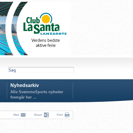
Nyhedsarkiv
.
Alle SvømmeSports nyheder
fremgår her ...
Mail
Share
Print