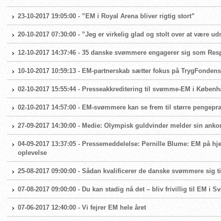
23-10-2017 19:05:00 - ”EM i Royal Arena bliver rigtig stort”
20-10-2017 07:30:00 - ”Jeg er virkelig glad og stolt over at vær
12-10-2017 14:37:46 - 35 danske svømmere engagerer sig som Re
10-10-2017 10:59:13 - EM-partnerskab sætter fokus på TrygFondens
02-10-2017 15:55:44 - Presseakkreditering til svømme-EM i Køben
02-10-2017 14:57:00 - EM-svømmere kan se frem til større pengep
27-09-2017 14:30:00 - Medie: Olympisk guldvinder melder sin anko
04-09-2017 13:37:05 - Pressemeddelelse: Pernille Blume: EM på 
oplevelse
25-08-2017 09:00:00 - Sådan kvalificerer de danske svømmere sig t
07-08-2017 09:00:00 - Du kan stadig nå det – bliv frivillig til EM i 
07-06-2017 12:40:00 - Vi fejrer EM hele året