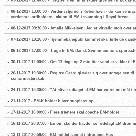
09-12-2017 11:40:00 - ”Jeg ser frem til at skulle give den max gas
08-12-2017 13:00:00 - Verdensstjerner i København - du kan se ma
verdensrekordholdere i aktion til EM i svømning i Royal Arena
08-12-2017 09:30:00 - Amalie Mikkelsen: Jeg er virkelig stolt over a
07-12-2017 19:16:00 - Hjemmebanepublikummet skal løfte de dansk
06-12-2017 17:00:00 - 1 uge til EM: Dansk Svømmeunions sportsche
30-11-2017 12:00:00 - Om 13 dage og 2 mio liter vand er vi klar til
26-11-2017 10:30:00 - Regitze Gaard glæder sig over udtagelsen til s
seniormesterskab
24-11-2017 15:30:00 - ”At bliver udtaget til EM har været mit mål i 
21-11-2017 - EM-K holdet bliver suppleret op
17-11-2017 16:00:00 - Flere trænere skal coache EM-holdet
16-11-2017 20:07:00 - En øm skulder havde nær ødelagt EM-drøm
13-11-2017 20:59:00 - EM-holdet samlet i Idrættens Hus