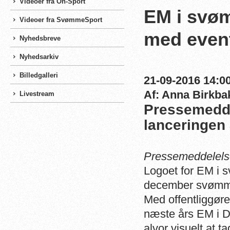
Videoer fra On-Sport
EM i svøm
Videoer fra SvømmeSport
med even
Nyhedsbreve
Nyhedsarkiv
Billedgalleri
21-09-2016 14:00
Af: Anna Birkba
Livestream
Pressemedd
lanceringen 
Pressemeddelels
Logoet for EM i s
december svømmes
Med offentliggørel
næste års EM i D
alvor visuelt at t