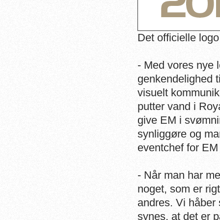
Det officielle lo
- Med vores nye l
genkendelighed ti
visuelt kommunike
putter vand i Roy
give EM i svømni
synliggøre og mar
eventchef for EM
- Når man har med
noget, som er rigt
andres. Vi håber s
synes, at det er p