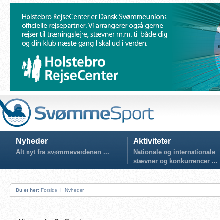
Nyheder
Aktiviteter
Alt nyt fra svømmeverdenen ...
Nationale og internationale
stævner og konkurrencer ...
Du er her:
Forside
|
Nyheder