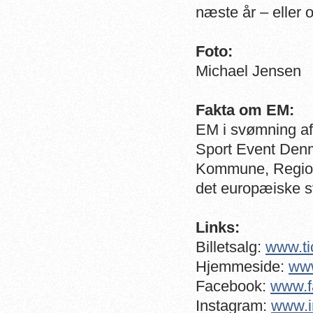
næste år – eller om
Foto:
Michael Jensen
Fakta om EM:
EM i svømning a
Sport Event Den
Kommune, Regio
det europæiske 
Links:
Billetsalg:
www.ti
Hjemmeside:
ww
Facebook:
www.f
Instagram:
www.i