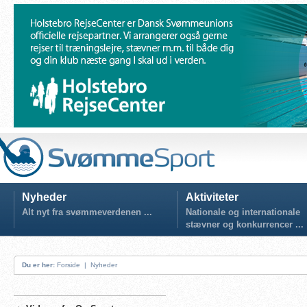
Nyheder
Aktiviteter
Alt nyt fra svømmeverdenen ...
Nationale og internationale
stævner og konkurrencer ...
Du er her:
Forside
|
Nyheder