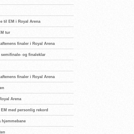
e til EM i Royal Arena
EM tur
ftenens finaler i Royal Arena
semifinale- og finaleklar
ftenens finaler i Royal Arena
sen
 Royal Arena
å EM med personlig rekord
 på hjemmebane
ten