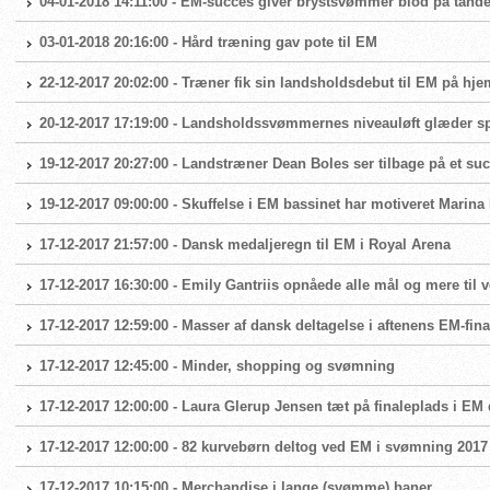
04-01-2018 14:11:00 - EM-succes giver brystsvømmer blod på tand
03-01-2018 20:16:00 - Hård træning gav pote til EM
22-12-2017 20:02:00 - Træner fik sin landsholdsdebut til EM på h
20-12-2017 17:19:00 - Landsholdssvømmernes niveauløft glæder 
19-12-2017 20:27:00 - Landstræner Dean Boles ser tilbage på et su
19-12-2017 09:00:00 - Skuffelse i EM bassinet har motiveret Marina
17-12-2017 21:57:00 - Dansk medaljeregn til EM i Royal Arena
17-12-2017 16:30:00 - Emily Gantriis opnåede alle mål og mere til
17-12-2017 12:59:00 - Masser af dansk deltagelse i aftenens EM-fina
17-12-2017 12:45:00 - Minder, shopping og svømning
17-12-2017 12:00:00 - Laura Glerup Jensen tæt på finaleplads i EM
17-12-2017 12:00:00 - 82 kurvebørn deltog ved EM i svømning 2017
17-12-2017 10:15:00 - Merchandise i lange (svømme) baner