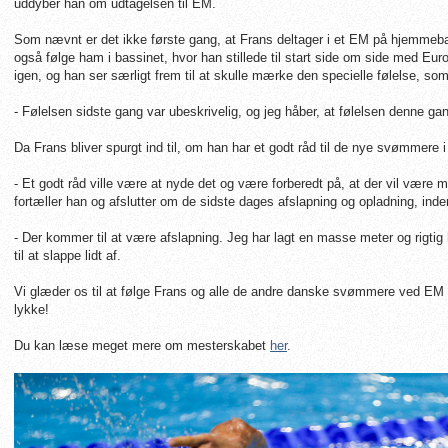
uddyber han om udtagelsen til EM.
Som nævnt er det ikke første gang, at Frans deltager i et EM på hjemmeb
også følge ham i bassinet, hvor han stillede til start side om side med 
igen, og han ser særligt frem til at skulle mærke den specielle følelse,
- Følelsen sidste gang var ubeskrivelig, og jeg håber, at følelsen denne ga
Da Frans bliver spurgt ind til, om han har et godt råd til de nye svømmere
- Et godt råd ville være at nyde det og være forberedt på, at der vil være
fortæller han og afslutter om de sidste dages afslapning og opladning, inde
- Der kommer til at være afslapning. Jeg har lagt en masse meter og rigtig
til at slappe lidt af.
Vi glæder os til at følge Frans og alle de andre danske svømmere ved EM
lykke!
Du kan læse meget mere om mesterskabet
her
.