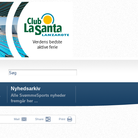
Nyhedsarkiv
.
Alle SvømmeSports nyheder
fremgår her ...
Mail
Share
Print