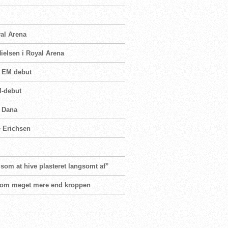
yal Arena
ielsen i Royal Arena
i EM debut
M-debut
n Dana
e Erichsen
 som at hive plasteret langsomt af”
er om meget mere end kroppen