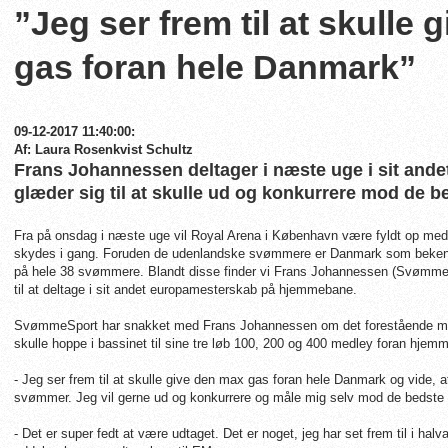
”Jeg ser frem til at skulle
gas foran hele Danmark”
09-12-2017 11:40:00:
Af: Laura Rosenkvist Schultz
Frans Johannessen deltager i næste uge i sit an
glæder sig til at skulle ud og konkurrere mod de 
Fra på onsdag i næste uge vil Royal Arena i København være fyldt op m
skydes i gang. Foruden de udenlandske svømmere er Danmark som bekendt
på hele 38 svømmere. Blandt disse finder vi Frans Johannessen (Svømmekl
til at deltage i sit andet europamesterskab på hjemmebane.
SvømmeSport har snakket med Frans Johannessen om det forestående meste
skulle hoppe i bassinet til sine tre løb 100, 200 og 400 medley foran hj
- Jeg ser frem til at skulle give den max gas foran hele Danmark og vide, 
svømmer. Jeg vil gerne ud og konkurrere og måle mig selv mod de bedste 
- Det er super fedt at være udtaget. Det er noget, jeg har set frem til i hal