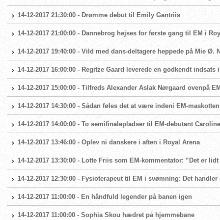
14-12-2017 21:30:00 - Drømme debut til Emily Gantriis
14-12-2017 21:00:00 - Dannebrog hejses for første gang til EM i Ro
14-12-2017 19:40:00 - Vild med dans-deltagere heppede på Mie Ø. N
14-12-2017 16:00:00 - Regitze Gaard leverede en godkendt indsats 
14-12-2017 15:00:00 - Tilfreds Alexander Aslak Nørgaard ovenpå E
14-12-2017 14:30:00 - Sådan føles det at være indeni EM-maskotte
14-12-2017 14:00:00 - To semifinalepladser til EM-debutant Carolin
14-12-2017 13:46:00 - Oplev ni danskere i aften i Royal Arena
14-12-2017 13:30:00 - Lotte Friis som EM-kommentator: ”Det er lidt
14-12-2017 12:30:00 - Fysioterapeut til EM i svømning: Det handl
14-12-2017 11:00:00 - En håndfuld legender på banen igen
14-12-2017 11:00:00 - Sophia Skou hædret på hjemmebane