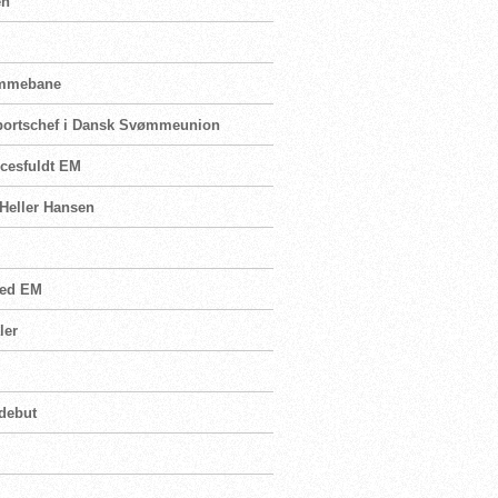
en
jemmebane
sportschef i Dansk Svømmeunion
ccesfuldt EM
 Heller Hansen
 ved EM
ler
 debut