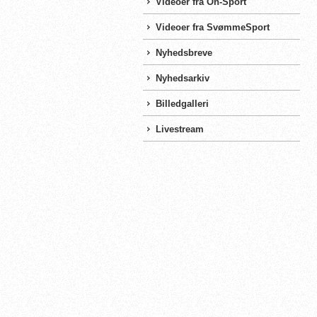
Videoer fra On-Sport
Videoer fra SvømmeSport
Nyhedsbreve
Nyhedsarkiv
Billedgalleri
Livestream