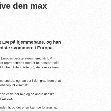
 give den max
det EM på hjemmebane, og han
bedste svømmere i Europa.
ed Europas bedste svømmere, når EM
 repræsenteret med et rekordstort hold
ubben Triton Ballerup), der kan se frem
rskab, og han ser i den grad frem til at
emmebanepublikummet:
at de er der for mig og de andre danske
i Europa.
vandet år, og det er en kæmpe forløsning,