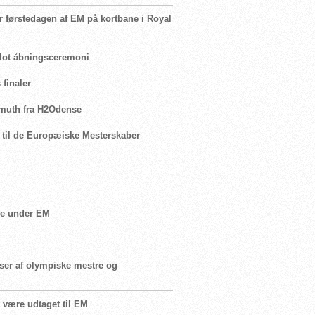
r førstedagen af EM på kortbane i Royal
 flot åbningsceremoni
 finaler
ermuth fra H2Odense
t til de Europæiske Mesterskaber
M
ge under EM
sser af olympiske mestre og
t være udtaget til EM