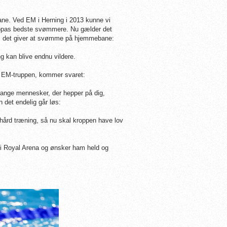
ane. Ved EM i Herning i 2013 kunne vi
Europas bedste svømmere. Nu gælder det
 som det giver at svømme på hjemmebane:
ng kan blive endnu vildere.
 i EM-truppen, kommer svaret:
 mange mennesker, der hepper på dig,
n det endelig går løs:
 hård træning, så nu skal kroppen have lov
 i Royal Arena og ønsker ham held og