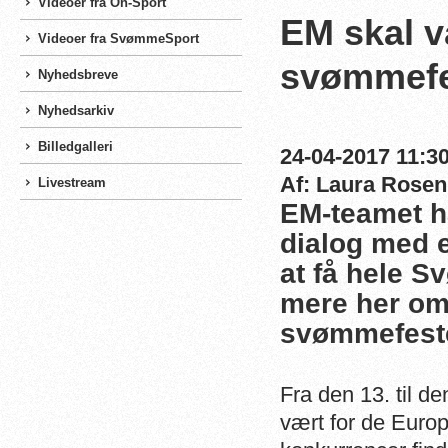
Videoer fra On-Sport
EM skal 
Videoer fra SvømmeSport
svømmefe
Nyhedsbreve
Nyhedsarkiv
Billedgalleri
24-04-2017 11:30
Af: Laura Rosen
Livestream
EM-teamet h
dialog med 
at få hele 
mere her om,
svømmefest
Fra den 13. til 
vært for de Euro