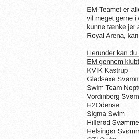
EM-Teamet er all
vil meget gerne i 
kunne tænke jer 
Royal Arena, kan
Herunder kan du s
EM gennem klubt
KVIK Kastrup
Gladsaxe Svømm
Swim Team Nept
Vordinborg Svø
H2Odense
Sigma Swim
Hillerød Svømme
Helsingør Svøm