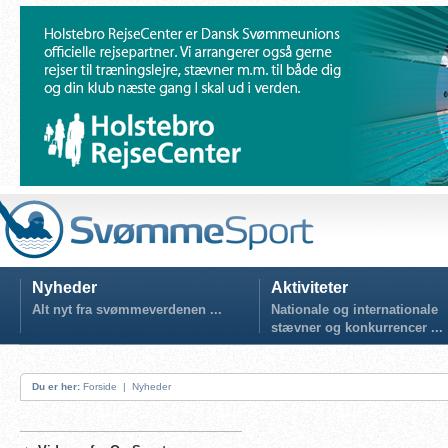
Nyheder
Aktiviteter
Alt nyt fra svømmeverdenen ...
Nationale og internationale
stævner og konkurrencer ...
Du er her:
Forside
|
Nyheder