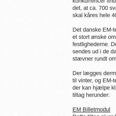
konkurrencer find
det, at ca. 700 s
skal kåres hele 
Det danske EM-tea
et stort ønske o
festlighederne. 
sendes ud i de d
stævner rundt om 
Der lægges derme
til vinter, og EM-t
der kan hjælpe kl
tiltag herunder:
EM Billetmodul