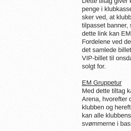
Dette tiltag giver
penge i klubkasse
sker ved, at klubb
tilpasset banner
dette link kan EM
Fordelene ved det
det samlede bille
VIP-billet til ons
solgt for.
EM Gruppetur
Med dette tiltag 
Arena, hvorefter 
klubben og heref
kan alle klubben
svømmerne i bass