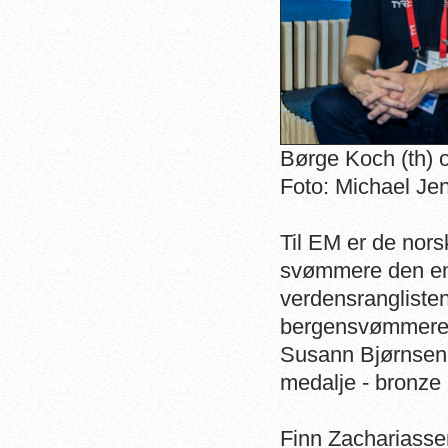
Børge Koch (th) o
Foto: Michael Je
Til EM er de nors
svømmere den enk
verdensranglisten
bergensvømmere m
Susann Bjørnsen,
medalje - bronze 
Finn Zachariasse