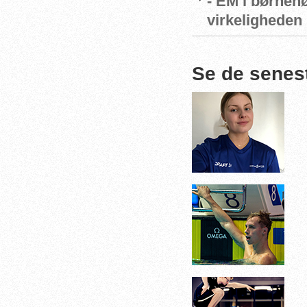
- EM i børnehø
virkeligheden
Se de senes