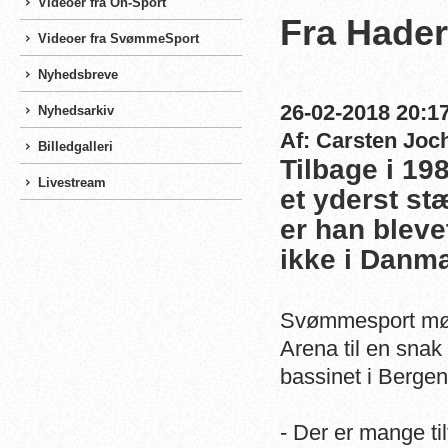
Videoer fra On-Sport
Fra Hader
Videoer fra SvømmeSport
Nyhedsbreve
26-02-2018 20:17
Nyhedsarkiv
Af: Carsten Jo
Billedgalleri
Tilbage i 19
Livestream
et yderst st
er han blev
ikke i Danma
Svømmesport mødt
Arena til en sna
bassinet i Bergen,
- Der er mange til