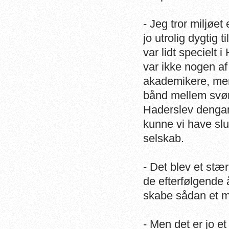
- Jeg tror miljøet
jo utrolig dygtig t
var lidt specielt
var ikke nogen af
akademikere, men
bånd mellem svøm
Haderslev dengang
kunne vi have slu
selskab.
- Det blev et stæ
de efterfølgende 
skabe sådan et mi
- Men det er jo e