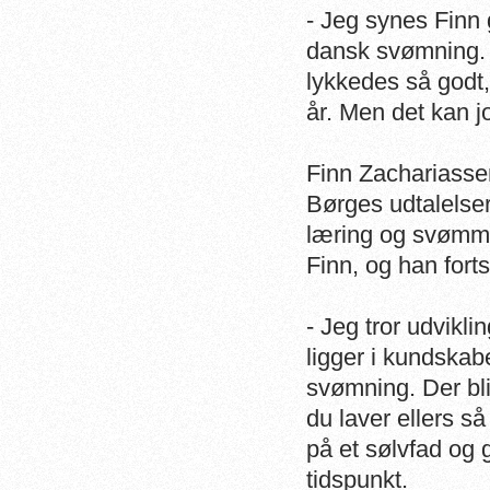
- Jeg synes Finn 
dansk svømning. J
lykkedes så godt,
år. Men det kan 
Finn Zachariassen
Børges udtalelser
læring og svømme
Finn, og han fort
- Jeg tror udvikl
ligger i kundskab
svømning. Der bli
du laver ellers s
på et sølvfad og
tidspunkt.