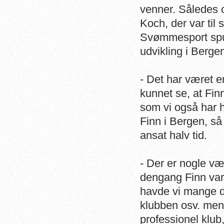
venner. Således o
Koch, der var ti
Svømmesport spur
udvikling i Berge
- Det har været e
kunnet se, at Fi
som vi også har 
Finn i Bergen, så 
ansat halv tid.
- Der er nogle væ
dengang Finn var
havde vi mange d
klubben osv. men 
professionel klub