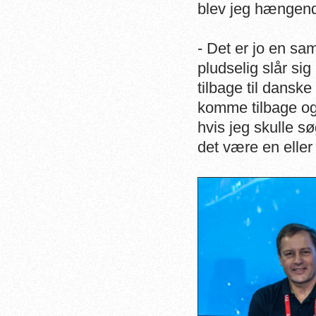
blev jeg hængen
- Det er jo en sa
pludselig slår si
tilbage til dansk
komme tilbage og 
hvis jeg skulle s
det være en eller 