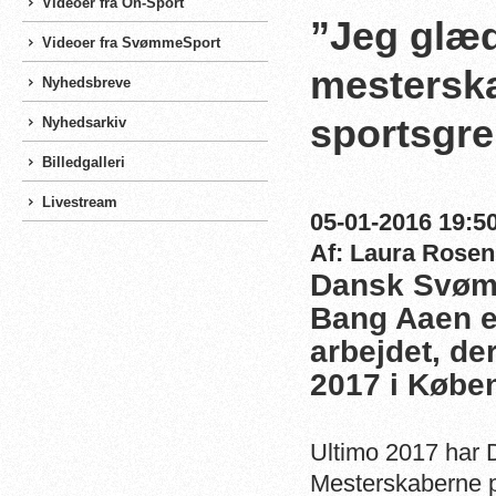
Videoer fra On-Sport
”Jeg glæde
Videoer fra SvømmeSport
mesterska
Nyhedsbreve
sportsgre
Nyhedsarkiv
Billedgalleri
Livestream
05-01-2016 19:50
Af: Laura Rosen
Dansk Svøm
Bang Aaen er
arbejdet, de
2017 i Købe
Ultimo 2017 har 
Mesterskaberne p