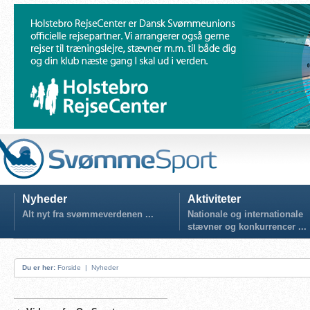
Nyheder
Aktiviteter
Alt nyt fra svømmeverdenen ...
Nationale og internationale
stævner og konkurrencer ...
Du er her:
Forside
|
Nyheder