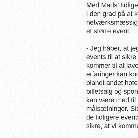
Med Mads’ tidlig
i den grad på at 
netværksmæssigt, m
et større event.
- Jeg håber, at j
events til at sikr
kommer til at lav
erfaringer kan ko
blandt andet hote
billetsalg og spo
kan være med til 
målsætninger. Sid
de tidligere even
sikre, at vi kom