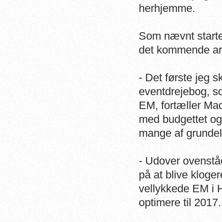
herhjemme.
Som nævnt started
det kommende arb
- Det første jeg 
eventdrejebog, s
EM, fortæller Mad
med budgettet og 
mange af grunde
- Udover ovenståe
på at blive kloge
vellykkede EM i H
optimere til 201