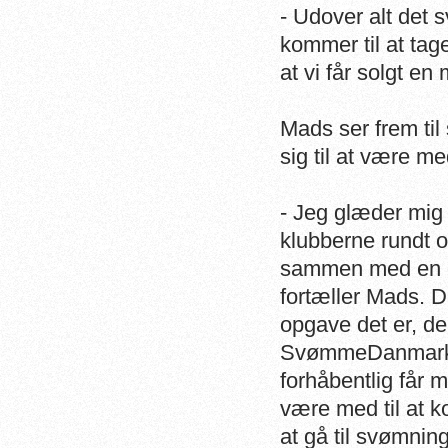
- Udover alt det 
kommer til at tag
at vi får solgt en
Mads ser frem t
sig til at være m
- Jeg glæder mig
klubberne rundt o
sammen med en org
fortæller Mads. D
opgave det er, de
SvømmeDanmark ha
forhåbentlig får 
være med til at 
at gå til svømn