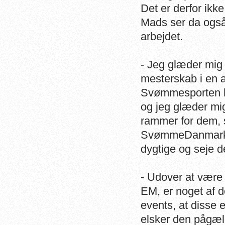
Det er derfor ikk
Mads ser da også 
arbejdet.
- Jeg glæder mig f
mesterskab i en a
Svømmesporten ha
og jeg glæder mig
rammer for dem, 
SvømmeDanmark, 
dygtige og seje d
- Udover at være 
EM, er noget af d
events, at disse 
elsker den pågæld