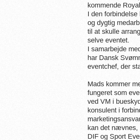
kommende Royal
I den forbindels
og dygtig medarb
til at skulle arra
selve eventet.
I samarbejde me
har Dansk Svømm
eventchef, der st
Mads kommer med s
fungeret som even
ved VM i bueskyd
konsulent i forbi
marketingsansvarl
kan det nævnes, 
DIF og Sport Ev