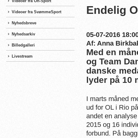
Videoer fra On-Sport
Endelig O
Videoer fra SvømmeSport
Nyhedsbreve
05-07-2016 18:00
Nyhedsarkiv
Af: Anna Birkba
Billedgalleri
Med en måne
Livestream
og Team Danm
danske meda
lyder på 10 
I marts måned me
ud for OL i Rio 
andet en analyse 
2015 og 16 indiv
forbund. På baggr