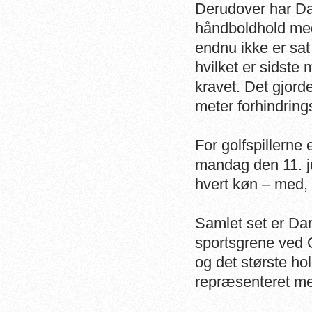
Derudover har Dan
håndboldhold med
endnu ikke er sat
hvilket er sidste 
kravet. Det gjord
meter forhindring
For golfspillerne
mandag den 11. jul
hvert køn – med, 
Samlet set er Dan
sportsgrene ved 
og det største ho
repræsenteret me