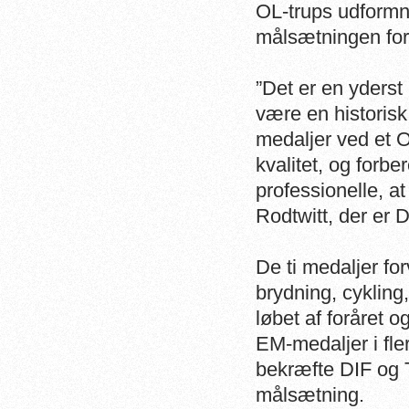
OL-trups udformn
målsætningen fort
”Det er en yderst
være en historisk
medaljer ved et O
kvalitet, og forb
professionelle, a
Rodtwitt, der er 
De ti medaljer fo
brydning, cykling
løbet af foråret
EM-medaljer i fler
bekræfte DIF og T
målsætning.