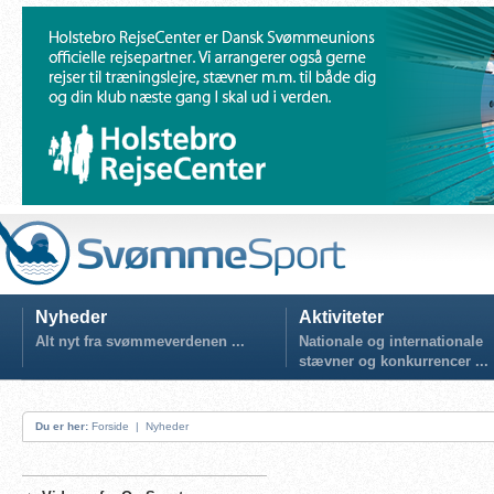
Nyheder
Aktiviteter
Alt nyt fra svømmeverdenen ...
Nationale og internationale
stævner og konkurrencer ...
Du er her:
Forside
|
Nyheder