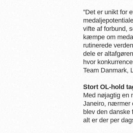
”Det er unikt for 
medaljepotentiale
vifte af forbund, 
kæmpe om medalje
rutinerede verden
dele er altafgøre
hvor konkurrencen
Team Danmark, 
Stort OL-hold t
Med nøjagtig en 
Janeiro, nærmer 
blev den danske f
alt er der per dag