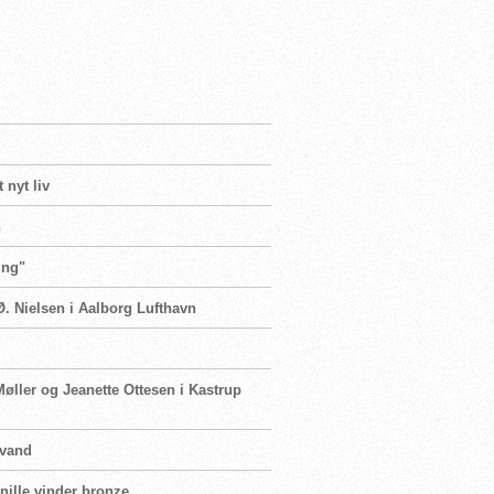
 nyt liv
n
ing"
Ø. Nielsen i Aalborg Lufthavn
Møller og Jeanette Ottesen i Kastrup
 vand
rnille vinder bronze