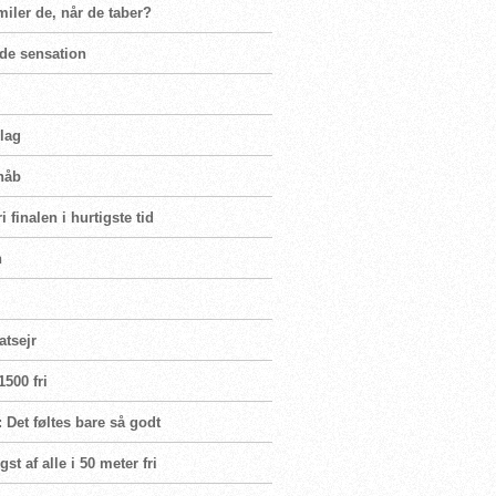
miler de, når de taber?
nde sensation
rlag
håb
 finalen i hurtigste tid
n
atsejr
500 fri
 Det føltes bare så godt
t af alle i 50 meter fri