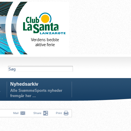
Nyhedsarkiv
.
Alle SvømmeSports nyheder
fremgår her ...
Mail
Share
Print