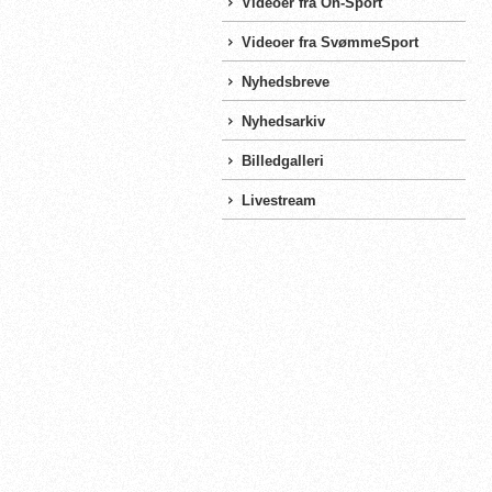
Videoer fra On-Sport
Videoer fra SvømmeSport
Nyhedsbreve
Nyhedsarkiv
Billedgalleri
Livestream