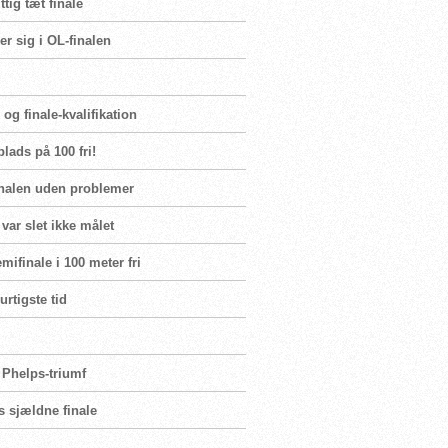
tig tæt finale
r sig i OL-finalen
og finale-kvalifikation
lads på 100 fri!
inalen uden problemer
var slet ikke målet
ifinale i 100 meter fri
urtigste tid
 Phelps-triumf
s sjældne finale