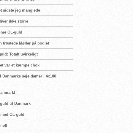
t sidste jeg manglede
iver ikke større
Blume OL-guld
n trøstede Møller på podiet
ld: Totalt uvirkeligt
Det var et kæmpe chok
il Danmarks seje damer i 4x100
Danmark!
guld til Danmark
n med OL-guld
me!!