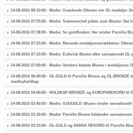
14-08-2016 08:10:00 - Medie: Grædende Ottesen om OL-medalje: De
14-08-2016 07:55:00 - Medie: Svømmechef jubler over Blume: Det bl
14-08-2016 07:38:00 - Medie: Se guldfinalen: Her vinder Pernille 
14-08-2016 07:25:00 - Medie: Rørende medaljeoverrækkelse: Ottese
14-08-2016 07:15:00 - Medie: Euforisk Blume efter sensationelt OL-gu
14-08-2016 07:00:00 - Medie: Verdens bedste Blume i medaljerus: 
14-08-2016 06:00:00 - OL-GULD til Pernille Blume og OL-BRONZE t
medleyholdkap
14-08-2016 04:00:00 - HOLDKAP-BRONZE og EUROPAREKORD til 
14-08-2016 03:40:00 - Medie: GUUUULD: Blume vinder sensationelt 
14-08-2016 03:30:00 - Medie: Pernille Blume fuldender sensatione
14-08-2016 03:15:00 - OL-GULD og DANSK REKORD til Pernille Blu