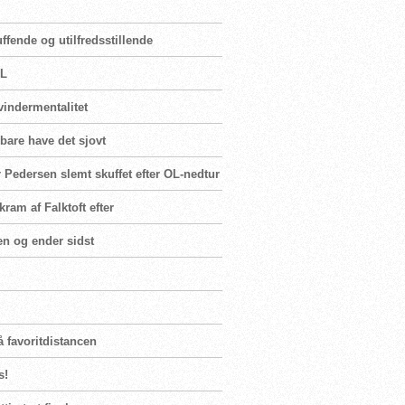
fende og utilfredsstillende
OL
vindermentalitet
 bare have det sjovt
 Pedersen slemt skuffet efter OL-nedtur
ram af Falktoft efter
en og ender sidst
å favoritdistancen
s!