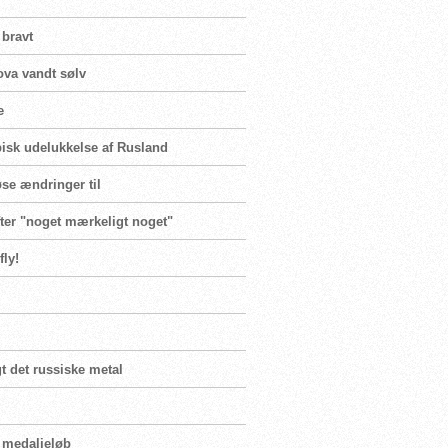
bravt
ova vandt sølv
e
isk udelukkelse af Rusland
øse ændringer til
efter "noget mærkeligt noget"
fly!
t det russiske metal
r medaljeløb