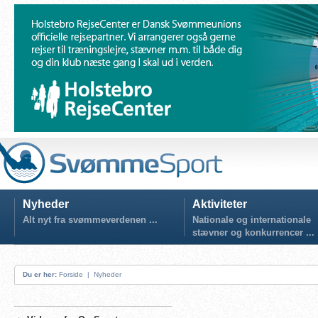
Nyheder
Aktiviteter
Alt nyt fra svømmeverdenen ...
Nationale og internationale
stævner og konkurrencer ...
Du er her:
Forside
|
Nyheder