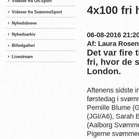
Videoer fra On-Sport
4x100 fri
Videoer fra SvømmeSport
Nyhedsbreve
06-08-2016 21:20
Nyhedsarkiv
Af: Laura Rosen
Billedgalleri
Det var fire
Livestream
fri, hvor de
London.
Aftenens sidste 
førstedag i svøm
Pernille Blume 
(JGI/A6), Sarah 
(Aalborg Svømmek
Pigerne svømmed