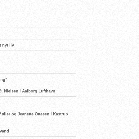
 nyt liv
n
ing"
Ø. Nielsen i Aalborg Lufthavn
Møller og Jeanette Ottesen i Kastrup
 vand