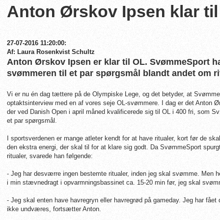
Anton Ørskov Ipsen klar ti
27-07-2016 11:20:00:
Af: Laura Rosenkvist Schultz
Anton Ørskov Ipsen er klar til OL. SvømmeSport har f
svømmeren til et par spørgsmål blandt andet om r
Vi er nu én dag tættere på de Olympiske Lege, og det betyder, at SvømmeS
optaktsinterview med en af vores seje OL-svømmere. I dag er det Anton 
der ved Danish Open i april måned kvalificerede sig til OL i 400 fri, som S
et par spørgsmål.
I sportsverdenen er mange atleter kendt for at have ritualer, kort før de sk
den ekstra energi, der skal til for at klare sig godt. Da SvømmeSport spu
ritualer, svarede han følgende:
- Jeg har desværre ingen bestemte ritualer, inden jeg skal svømme. Men h
i min stævnedragt i opvarmningsbassinet ca. 15-20 min før, jeg skal svømme
- Jeg skal enten
have havregryn eller havregrød på gameday. Jeg har fået d
ikke undværes, fortsætter Anton.