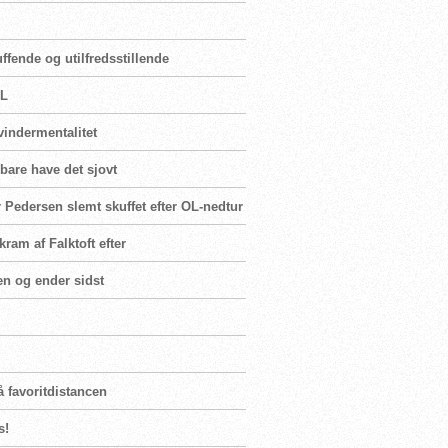
fende og utilfredsstillende
OL
vindermentalitet
 bare have det sjovt
 Pedersen slemt skuffet efter OL-nedtur
ram af Falktoft efter
en og ender sidst
å favoritdistancen
s!