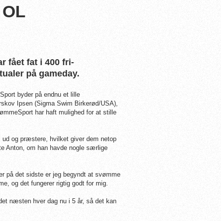
l OL
ået fat i 400 fri-
itualer på gameday.
port byder på endnu et lille
Ørskov Ipsen (Sigma Swim Birkerød/USA),
vømmeSport har haft mulighed for at stille
al ud og præstere, hvilket giver dem netop
rgte Anton, om han havde nogle særlige
er på det sidste er jeg begyndt at svømme
, og det fungerer rigtig godt for mig.
et næsten hver dag nu i 5 år, så det kan