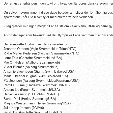
Der er vist efterhånden ingen tvivl om, hvad der får vores danske svømme
Og selvom svømningen i disse dage betyder alt, bliver der forhåbentlig også 
sportsgrene, når Rio bliver fyldt med atleter fra hele verdenen.
- Jeg g
læder mig rigtig meget til at se slalom kajak/kano, BMX og herre g
Anton deltager som bekendt ved de Olympiske Lege sammen med 14 and
Det komplette OL-hold ser derfor således ud:
Jeanette Ottesen (Vejle Svømmeklub Triton/NTC)
Rikke Møller Pedersen (Holbæk Svømmeklub/NTC)
Lotte Friis (Gentofte Svømmeklub/USA)
Mie Ø. Nielsen (Aalborg Svømmeklub)
Viktor Bromer (Aalborg Svømmeklub)
Anton Ørskov Ipsen (Sigma Swim Birkerød/USA)
Mads Glæsner (Sigma Swim Birkerød/USA)
Pál Joensen (Aalborg Svømmeklub/Færøerne/USA)
Pernille Blume (Gladsaxe Svømmeklub/NTC)
Anders Lie (Farum Svømmeklub/USA)
Daniel Skaaning (STT/VAT-CPH/NTC)
Søren Dahl (Herlev Svømning/USA)
Magnus Westermann (Herlev Svømning/USA)
Julie Kepp Jensen (JGI/A6)
Sarah Bro (Gentofte Svømmeklub/NTC)