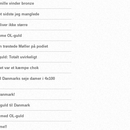
rnille vinder bronze
t sidste jeg manglede
iver ikke større
Blume OL-guld
n trøstede Møller på podiet
ld: Totalt uvirkeligt
Det var et kæmpe chok
il Danmarks seje damer i 4x100
Danmark!
guld til Danmark
n med OL-guld
me!!