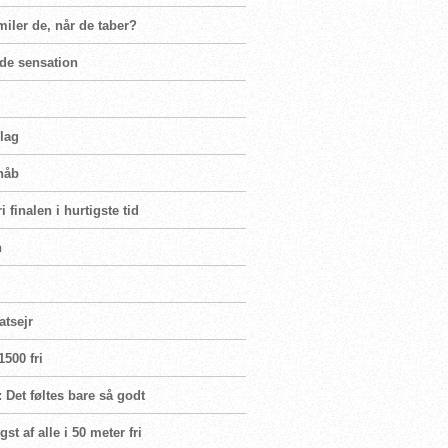
miler de, når de taber?
nde sensation
rlag
håb
 finalen i hurtigste tid
n
atsejr
500 fri
 Det føltes bare så godt
t af alle i 50 meter fri