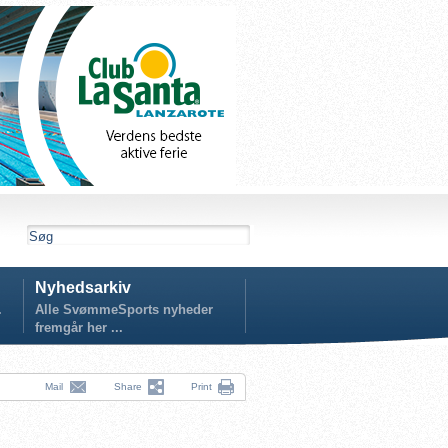
Nyhedsarkiv
.
Alle SvømmeSports nyheder
fremgår her ...
Mail
Share
Print