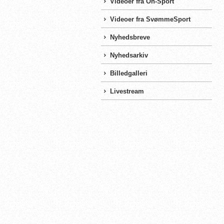
Videoer fra On-Sport
Videoer fra SvømmeSport
Nyhedsbreve
Nyhedsarkiv
Billedgalleri
Livestream