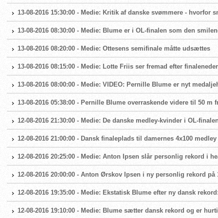
13-08-2016 15:30:00 - Medie: Kritik af danske svømmere - hvorfor s
13-08-2016 08:30:00 - Medie: Blume er i OL-finalen som den smile
13-08-2016 08:20:00 - Medie: Ottesens semifinale måtte udsættes
13-08-2016 08:15:00 - Medie: Lotte Friis ser fremad efter finalenede
13-08-2016 08:00:00 - Medie: VIDEO: Pernille Blume er nyt medalje
13-08-2016 05:38:00 - Pernille Blume overraskende videre til 50 m fri
12-08-2016 21:30:00 - Medie: De danske medley-kvinder i OL-finale
12-08-2016 21:00:00 - Dansk finaleplads til damernes 4x100 medley
12-08-2016 20:25:00 - Medie: Anton Ipsen slår personlig rekord i he
12-08-2016 20:00:00 - Anton Ørskov Ipsen i ny personlig rekord på 1
12-08-2016 19:35:00 - Medie: Ekstatisk Blume efter ny dansk rekord:
12-08-2016 19:10:00 - Medie: Blume sætter dansk rekord og er hurtigs