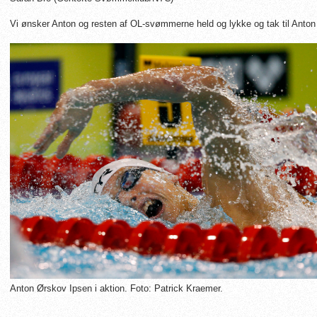
Vi ønsker Anton og resten af OL-svømmerne held og lykke og tak til Anton fo
Anton Ørskov Ipsen i aktion. Foto: Patrick Kraemer.