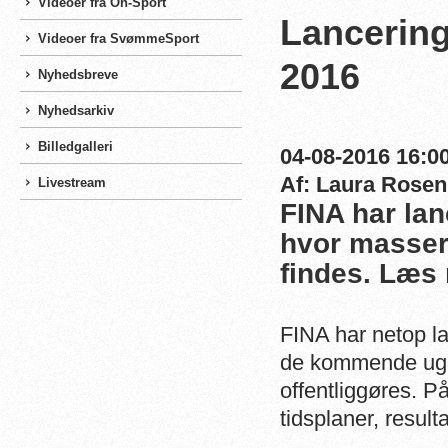
Videoer fra On-Sport
Lancering
Videoer fra SvømmeSport
2016
Nyhedsbreve
Nyhedsarkiv
Billedgalleri
04-08-2016 16:00
Af: Laura Rosen
Livestream
FINA har la
hvor masser
findes. Læs 
FINA har netop la
de kommende uger,
offentliggøres. P
tidsplaner, result