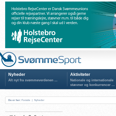
Nyheder
Aktiviteter
Alt nyt fra svømmeverdenen ...
Nationale og internationale
stævner og konkurrencer ...
Du er her:
Forside
|
Nyheder